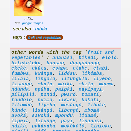
ndika
src :
google images
see also :
mbíla
tags :
fruit and vegetables
other words with the tag '
fruit and
vegetables
' :
ananási
,
bikedi
,
eloló
,
bitekuteku
,
bonsáó
,
dongódongó
,
ekéké
,
ekútu
,
esápa
,
etabe
,
etabi
,
fumbwa
,
kwánga
,
lidésu
,
likémba
,
lilála
,
lingolo
,
litungúlu
,
liyebo
,
lisángó
,
mbálá
,
mbika
,
mbíla
,
mbuma
,
ndúnda
,
ngúba
,
paipái
,
payipayi
,
pilipili
,
pondú
,
pwaró
,
tomati
,
tondolo
,
ndímo
,
likásu
,
kokotí
,
likombó
,
liyebú
,
mosángó
,
liboké
,
kúnde
,
lisángú
,
libengê
,
mbomá
,
avoká
,
savoká
,
mpondú
,
lidamé
,
lipéla
,
litóngé
,
payi
,
linanási
,
ndiká
,
pakápáka
,
mokókóló
,
linioko
,