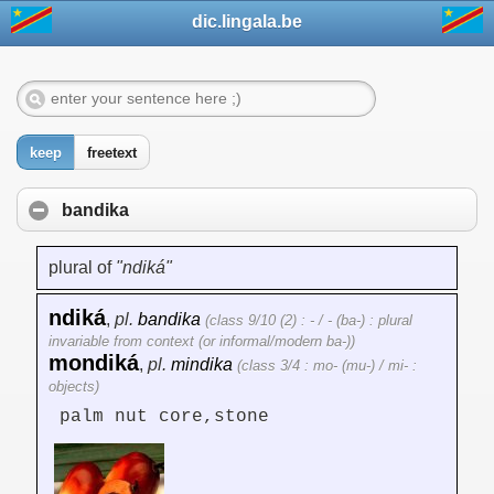
dic.lingala.be
keep
freetext
bandika
plural of
"ndiká"
ndiká
,
pl.
bandika
(class 9/10 (2) : - / - (ba-) : plural
invariable from context (or informal/modern ba-))
mondiká
,
pl.
mindika
(class 3/4 : mo- (mu-) / mi- :
objects)
palm nut core,stone