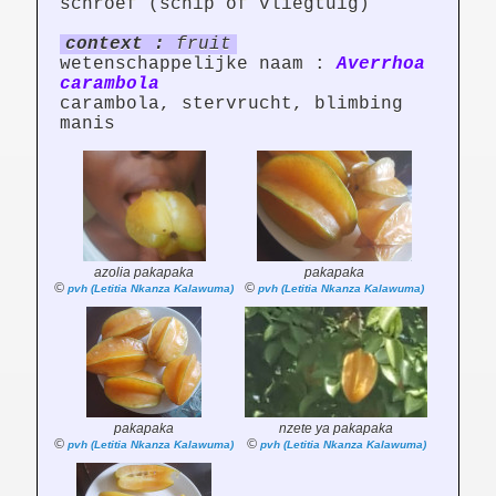
schroef (schip of vliegtuig)
context :
fruit
wetenschappelijke naam :
Averrhoa
carambola
carambola, stervrucht, blimbing
manis
azolia pakapaka
pakapaka
©
©
pvh (Letitia Nkanza Kalawuma)
pvh (Letitia Nkanza Kalawuma)
pakapaka
nzete ya pakapaka
©
©
pvh (Letitia Nkanza Kalawuma)
pvh (Letitia Nkanza Kalawuma)