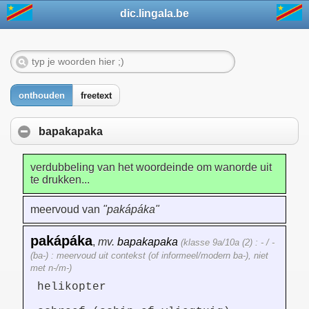
dic.lingala.be
onthouden
freetext
bapakapaka
verdubbeling van het woordeinde om wanorde uit
te drukken...
meervoud van
"pakápáka"
pakápáka
,
mv.
bapakapaka
(klasse 9a/10a (2) : - / -
(ba-) : meervoud uit contekst (of informeel/modern ba-), niet
met n-/m-)
helikopter