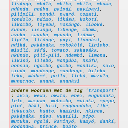
lisángó
,
mbálá
,
mbika
,
mbíla
,
mbuma
,
ndúnda
,
ngúba
,
paipái
,
payipayi
,
pilipili
,
pondú
,
pwaró
,
tomati
,
tondolo
,
ndímo
,
likásu
,
kokotí
,
likombó
,
liyebú
,
mosángó
,
liboké
,
kúnde
,
lisángú
,
libengê
,
mbomá
,
avoká
,
savoká
,
mpondú
,
lidamé
,
lipéla
,
litóngé
,
payi
,
linanási
,
ndiká
,
pakápáka
,
mokókóló
,
linioko
,
misili
,
sáfú
,
tomato
,
sakasáka
,
nkúnde
,
pili-pili
,
ndembi
,
limona
,
likásó
,
lilebó
,
mongúba
,
nsáfú
,
bonsau
,
ngombo
,
gombo
,
mondiká
,
sóló
,
sinda
,
mondéngé
,
mundenge
,
biteku-
teku
,
mádamé
,
poilu
,
liebú
,
mazulu
,
mungenge
,
ananá
,
ananási
andere woorden met de tag '
transport
'
:
avió
,
wewa
,
bwáto
,
ebei
,
engunduka
,
felé
,
masúwa
,
mobembo
,
mótuka
,
mpépo
,
piné
,
báki
,
bísi
,
engbunduka
,
tiké
,
tukutuku
,
buáto
,
kaminio
,
nkínga
,
pakápáka
,
púsu
,
vuatili
,
pépo
,
mutuka
,
ngolá
,
kaminyó
,
kamyó
,
dankí
,
kodóndwa
,
prince
,
boáto