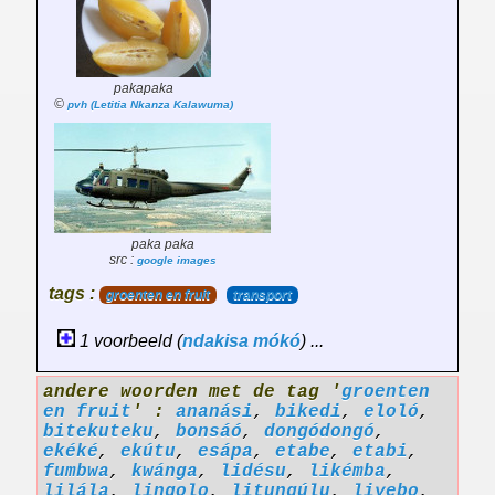
pakapaka
©
pvh (Letitia Nkanza Kalawuma)
paka paka
src :
google images
tags :
groenten en fruit
transport
1 voorbeeld (
ndakisa
mókó
) ...
andere woorden met de tag '
groenten
en fruit
' :
ananási
,
bikedi
,
eloló
,
bitekuteku
,
bonsáó
,
dongódongó
,
ekéké
,
ekútu
,
esápa
,
etabe
,
etabi
,
fumbwa
,
kwánga
,
lidésu
,
likémba
,
lilála
,
lingolo
,
litungúlu
,
liyebo
,