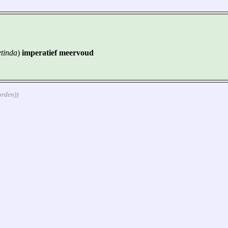
etinda
)
imperatief meervoud
orden))