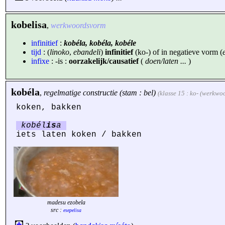
kobelisa
,
werkwoordsvorm
infinitief
:
kobéla, kobéla, kobéle
tijd
: (
linoko
,
ebandeli
)
infinitief
(ko-) of in negatieve vorm (
infixe
: -is :
oorzakelijk/causatief
(
doen/laten ...
)
kobéla
,
regelmatige constructie (stam : bel)
(klasse 15 : ko- (werkwo
koken, bakken
kobél
is
a
iets laten koken / bakken
madesu ezobela
src :
esepelisa