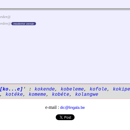
orden))
orden))
moderne versie
[ko...e]
' :
kokende
,
kobeleme
,
kofole
,
kokip
,
kotéke
,
komeme
,
kobéte
,
kolangwe
e-mail :
dic@lingala.be