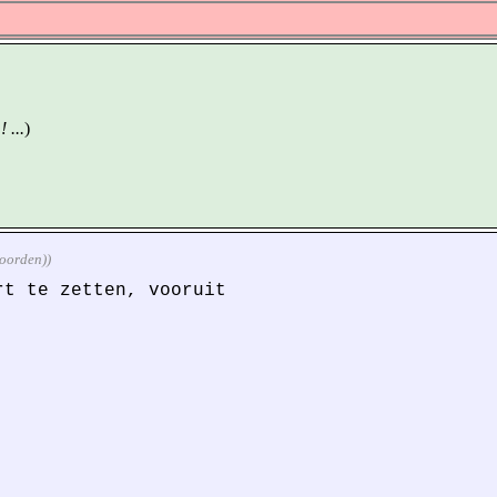
 ...
)
woorden))
rt te zetten, vooruit