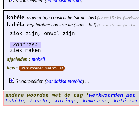
3 voorbeelden (
bandakisa
mísáto
) ...
kobéle
,
regelmatige constructie (stam : bel)
(klasse 15 : ko- (werkwo
kobéla
,
regelmatige constructie (stam : bel)
(klasse 15 : ko- (werkwo
ziek zijn, onwel zijn
kobél
is
a
ziek maken
afgeleiden :
mobeli
tags :
werkwoorden met [ko...e]
6 voorbeelden (
bandakisa
motóbá
) ...
andere woorden met de tag '
werkwoorden met 
kobéle
,
koseke
,
kolénge
,
komesene
,
kotéleme