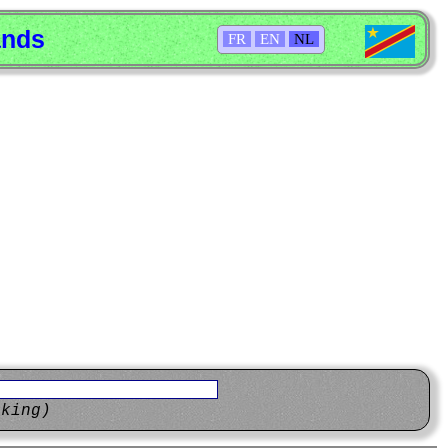
ands
FR
EN
NL
eking)