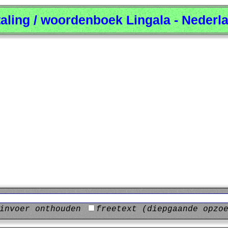
taling / woordenboek Lingala - Nederl
invoer onthouden
freetext (diepgaande opzo