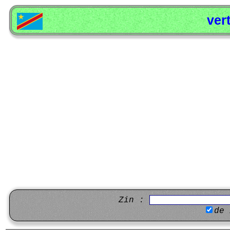
ver
Zin :
de 