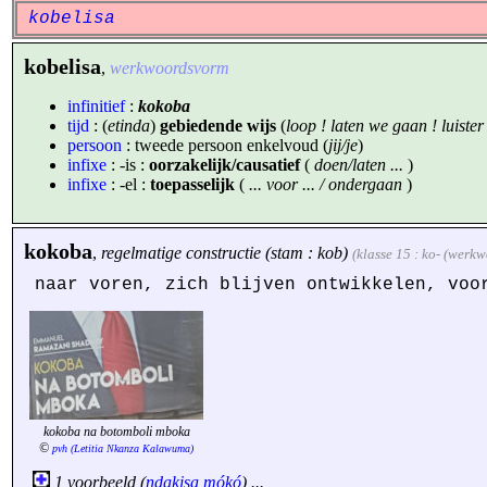
kobelisa
kobelisa
,
werkwoordsvorm
infinitief
:
kokoba
tijd
: (
etinda
)
gebiedende wijs
(
loop ! laten we gaan ! luister !
persoon
: tweede persoon enkelvoud (
jij/je
)
infixe
: -is :
oorzakelijk/causatief
(
doen/laten ...
)
infixe
: -el :
toepasselijk
(
... voor ... / ondergaan
)
kokoba
,
regelmatige constructie (stam : kob)
(klasse 15 : ko- (werk
naar voren, zich blijven ontwikkelen, voo
kokoba na botomboli mboka
©
pvh (Letitia Nkanza Kalawuma)
1 voorbeeld (
ndakisa
mókó
) ...