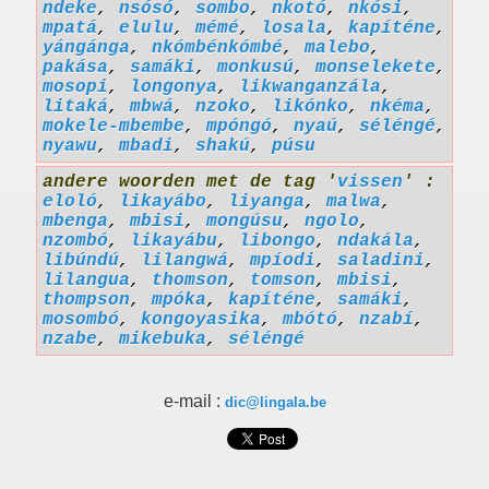
ndeke
,
nsósó
,
sombo
,
nkotó
,
nkósi
,
mpatá
,
elulu
,
mémé
,
losala
,
kapíténe
,
yángánga
,
nkómbénkómbé
,
malebo
,
pakása
,
samáki
,
monkusú
,
monselekete
,
mosopi
,
longonya
,
likwanganzála
,
litaká
,
mbwá
,
nzoko
,
likónko
,
nkéma
,
mokele-mbembe
,
mpóngó
,
nyaú
,
séléngé
,
nyawu
,
mbadi
,
shakú
,
púsu
andere woorden met de tag '
vissen
' :
eloló
,
likayábo
,
liyanga
,
malwa
,
mbenga
,
mbisi
,
mongúsu
,
ngolo
,
nzombó
,
likayábu
,
libongo
,
ndakála
,
libúndú
,
lilangwá
,
mpíodi
,
saladini
,
lilangua
,
thomson
,
tomson
,
mbisi
,
thompson
,
mpóka
,
kapíténe
,
samáki
,
mosombó
,
kongoyasika
,
mbótó
,
nzabí
,
nzabe
,
mikebuka
,
séléngé
e-mail :
dic@lingala.be