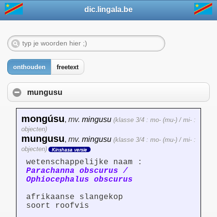
dic.lingala.be
onthouden
freetext
mungusu
mongúsu
,
mv.
mingusu
(klasse 3/4 : mo- (mu-) / mi- :
objecten)
mungusu
,
mv.
mingusu
(klasse 3/4 : mo- (mu-) / mi- :
objecten)
Kinshasa versie
wetenschappelijke naam :
Parachanna obscurus /
Ophiocephalus obscurus
afrikaanse slangekop
soort roofvis