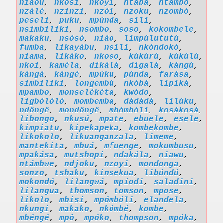
niaou
,
nkosi
,
nkoyi
,
ntaba
,
ntambo
,
nzálé
,
nzinzi
,
nzói
,
nzoku
,
nzombó
,
peseli
,
puku
,
mpúnda
,
sili
,
nsímbiliki
,
nsombo
,
soso
,
kokombele
,
makaku
,
nsósó
,
niáo
,
limpúlututú
,
fumba
,
likayábu
,
nsili
,
nkóndokó
,
niama
,
likáko
,
nkoso
,
kúkúrú
,
kúkúlú
,
nkoi
,
kaméla
,
díkálá
,
dígalá
,
kángú
,
kángá
,
kángé
,
mpúku
,
púnda
,
farása
,
simbiliki
,
longembú
,
nkóbá
,
lipiká
,
mpambo
,
monselékéta
,
kwódo
,
ligbólóló
,
mombemba
,
dádádá
,
lilúku
,
ndôngê
,
mondôngê
,
mbómbóli
,
kosákosá
,
libongo
,
nkusú
,
mpate
,
ebuele
,
esele
,
kimpiatu
,
kipekapeka
,
kombekombe
,
likokolo
,
likuanganzala
,
limeme
,
mantekita
,
mbuá
,
mfuenge
,
mokumbusu
,
mpakása
,
mutshopi
,
ndakála
,
niawu
,
ntámbwe
,
ndjoku
,
nzoyi
,
mondonga
,
sonzo
,
tshaku
,
kinsekua
,
libúndú
,
mokondó
,
lilangwá
,
mpíodi
,
saladini
,
lilangua
,
thomson
,
tomson
,
mpose
,
likolo
,
mbisi
,
mpómbóli
,
elandela
,
nkungi
,
makako
,
nkómbé
,
kombe
,
mbéngé
,
mpô
,
mpóko
,
thompson
,
mpóka
,