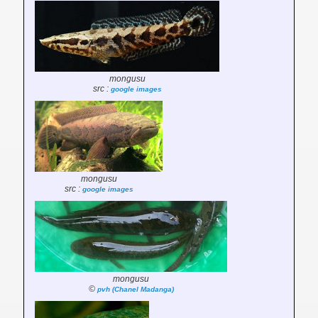
mongusu
src :
google images
mongusu
src :
google images
mongusu
©
pvh (Chanel Madanga)