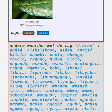
mongusu
src :
google images
tags :
dieren
vissen
andere woorden met de tag '
dieren
' :
abúlá
,
alíkilíkoso
,
alúlu
,
angilé
,
bilulu
,
ebambi
,
ebélá
,
ebengá
,
ebwélé
,
ekange
,
nyóka
,
eloló
,
engondó
,
eséndé
,
esósoló
,
esulúngútu
,
etúná
,
gambala
,
kóbá
,
libanki
,
libáta
,
ligóródó
,
likaku
,
likayábo
,
lipekápeka
,
lipungupungu
,
lonsálá
,
liswésé
,
lisweswe
,
liyanga
,
liyanzi
,
malwa
,
likélélé
,
mbenga
,
mbínzó
,
mbisi
,
mbizo
,
mbólókó
,
mbwá
,
mémé
,
mokomboso
,
mongúsu
,
lompese
,
mokila
,
mondélé
,
moselekete
,
ndeke
,
ngando
,
ngémbo
,
ngolo
,
ngómbé
,
ngubú
,
ngúlu
,
ngúma
,
ngungi
,
nyama
,
nioka
,
nkóli
,