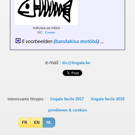
mikuwa ya mbisi
src :
Connie
6 voorbeelden (
bandakisa
motóbá
) ...
e-mail :
dic@lingala.be
interessante filmpjes :
lingala facile 2017
lingala facile 2018
privéleven & cookies
FR
EN
NL