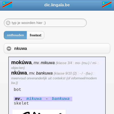
dic.lingala.be
onthouden
freetext
nkuwa
mokúwa
,
mv.
mikuwa
(klasse 3/4 : mo- (mu-) / mi- :
objecten)
nkúwa
,
mv.
bankuwa
(klasse 9/10 (2) : - / - (ba-) :
meervoud onveranderlijk uit contekst (of informeel/modern
ba-))
bot
mv.
mikuwa
-
bankuwa
skelet