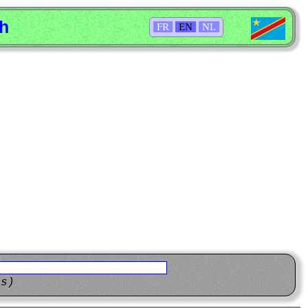
sh
FR
EN
NL
ns)