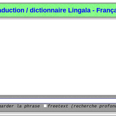
aduction / dictionnaire Lingala - Franç
garder la phrase
freetext (recherche profon