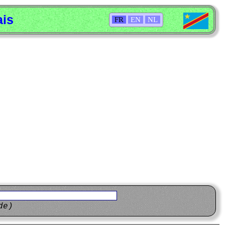
ais
FR
EN
NL
de)