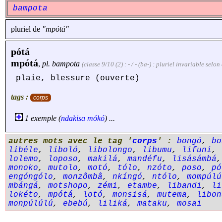
bampota
pluriel de
"mpótá"
pótá
mpótá
,
pl.
bampota
(classe 9/10 (2) : - / - (ba-) : pluriel invariable sel
plaie, blessure (ouverte)
tags :
corps
1 exemple (
ndakisa
mókó
) ...
autres mots avec le tag '
corps
' :
bongó
,
bo
libéle
,
liboló
,
libolongo
,
libumu
,
lifuni
,
lolemo
,
loposo
,
makilá
,
mandéfu
,
lisásámbá
monoko
,
mutolo
,
motó
,
tólo
,
nzóto
,
poso
,
pó
engóngólo
,
monzômbâ
,
nkíngó
,
ntólo
,
mompúlú
mbángá
,
motshopo
,
zémi
,
etambe
,
libandi
,
li
lokéto
,
mpótá
,
lotó
,
monsisá
,
mutema
,
libon
monpúlúlú
,
ebebú
,
liliká
,
mataku
,
mosai