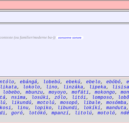
on contexte (ou familier/moderne ba-))
consonne sonore
ntólo
,
ebángá
,
lobebú
,
ebekú
,
ebelo
,
ebóbó
,
likata
,
lokolo
,
lino
,
linzáka
,
lipeka
,
lisis
,
lobebo
,
mbunzu
,
moyoyo
,
mofáti
,
mokongo
,
mo
tá
,
nsima
,
losúki
,
zólo
,
litói
,
lomposo
,
lob
lú
,
likundú
,
motolú
,
mosopó
,
libale
,
mosómba
kosi
,
linu
,
lopiko
,
libundi
,
lokíkí
,
manduta
di
,
goró
,
lotókó
,
mpanzí
,
litolú
,
motoló
,
nd