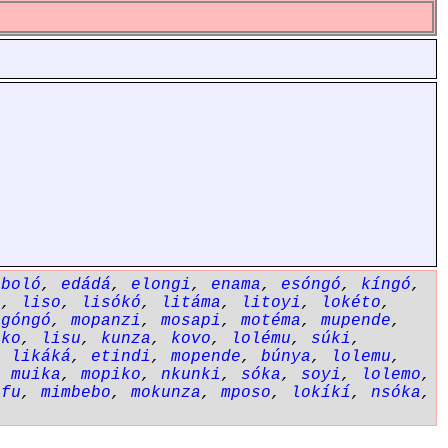
eboló
,
edádá
,
elongi
,
enama
,
esóngó
,
kíngó
,
a
,
liso
,
lisókó
,
litáma
,
litoyi
,
lokéto
,
ngóngó
,
mopanzi
,
mosapi
,
motéma
,
mupende
,
ôko
,
lisu
,
kunza
,
kovo
,
lolému
,
súki
,
,
likáká
,
etindi
,
mopende
,
búnya
,
lolemu
,
,
muika
,
mopiko
,
nkunki
,
sóka
,
soyi
,
lolemo
,
éfu
,
mimbebo
,
mokunza
,
mposo
,
lokíkí
,
nsóka
,