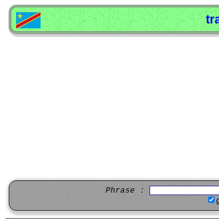
tr
Phrase :