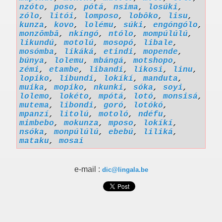
nzóto
,
poso
,
pótá
,
nsima
,
losúki
,
zólo
,
litói
,
lomposo
,
lobôko
,
lisu
,
kunza
,
kovo
,
lolému
,
súki
,
engóngólo
,
monzômbâ
,
nkíngó
,
ntólo
,
mompúlúlú
,
likundú
,
motolú
,
mosopó
,
libale
,
mosómba
,
likáká
,
etindi
,
mopende
,
búnya
,
lolemu
,
mbángá
,
motshopo
,
zémi
,
etambe
,
libandi
,
likosi
,
linu
,
lopiko
,
libundi
,
lokíkí
,
manduta
,
muika
,
mopiko
,
nkunki
,
sóka
,
soyi
,
lolemo
,
lokéto
,
mpótá
,
lotó
,
monsisá
,
mutema
,
libondi
,
goró
,
lotókó
,
mpanzí
,
litolú
,
motoló
,
ndéfu
,
mimbebo
,
mokunza
,
mposo
,
lokíkí
,
nsóka
,
monpúlúlú
,
ebebú
,
liliká
,
mataku
,
mosai
e-mail :
dic@lingala.be