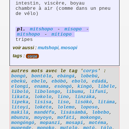
intestin, viscère, boyau
chambre à air (comme dans un pneu
de vélo)
pl.
mitshopo
-
misopo
-
mitshopo
-
mitiopo
tripes
voir aussi :
mutshopi
,
mosopi
tags :
corps
autres mots avec le tag '
corps
' :
bongó
,
bontólo
,
ebángá
,
lobebú
,
ebekú
,
ebelo
,
ebóbó
,
eboló
,
edádá
,
elongi
,
enama
,
esóngó
,
kíngó
,
libéle
,
liboló
,
libolongo
,
libumu
,
lifuni
,
likata
,
lokolo
,
lino
,
linzáka
,
lipeka
,
lisisa
,
liso
,
lisókó
,
litáma
,
litoyi
,
lokéto
,
lolemo
,
loposo
,
makilá
,
mandéfu
,
lisásámbá
,
lobebo
,
mbunzu
,
moyoyo
,
mofáti
,
mokongo
,
mongóngó
,
mopanzi
,
mosapi
,
motéma
,
mupende
,
monoko
,
mutolo
,
motó
,
tólo
,