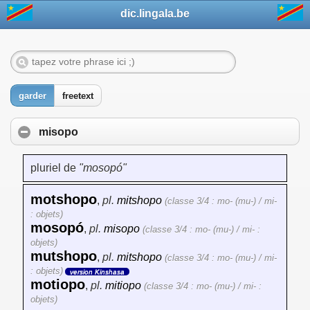
dic.lingala.be
garder
freetext
misopo
pluriel de
"mosopó"
motshopo
,
pl.
mitshopo
(classe 3/4 : mo- (mu-) / mi-
: objets)
mosopó
,
pl.
misopo
(classe 3/4 : mo- (mu-) / mi- :
objets)
mutshopo
,
pl.
mitshopo
(classe 3/4 : mo- (mu-) / mi-
: objets)
version Kinshasa
motiopo
,
pl.
mitiopo
(classe 3/4 : mo- (mu-) / mi- :
objets)