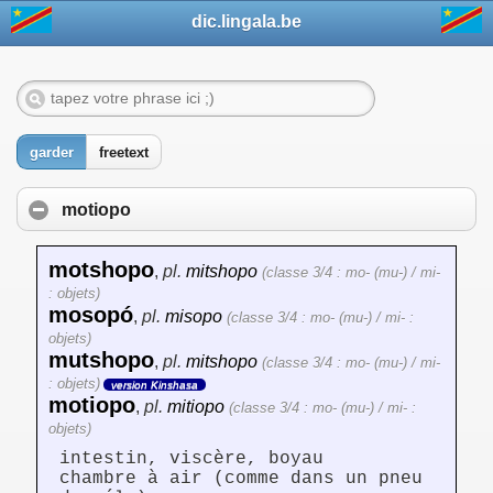
dic.lingala.be
garder
freetext
motiopo
motshopo
,
pl.
mitshopo
(classe 3/4 : mo- (mu-) / mi-
: objets)
mosopó
,
pl.
misopo
(classe 3/4 : mo- (mu-) / mi- :
objets)
mutshopo
,
pl.
mitshopo
(classe 3/4 : mo- (mu-) / mi-
: objets)
version Kinshasa
motiopo
,
pl.
mitiopo
(classe 3/4 : mo- (mu-) / mi- :
objets)
intestin, viscère, boyau
chambre à air (comme dans un pneu