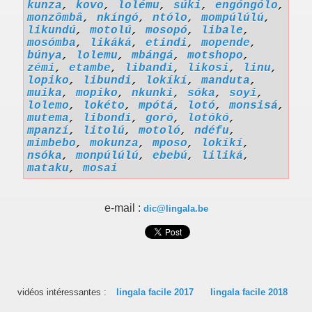
kunza
,
kovo
,
lolému
,
súki
,
engóngólo
,
monzômbâ
,
nkíngó
,
ntólo
,
mompúlúlú
,
likundú
,
motolú
,
mosopó
,
libale
,
mosómba
,
likáká
,
etindi
,
mopende
,
búnya
,
lolemu
,
mbángá
,
motshopo
,
zémi
,
etambe
,
libandi
,
likosi
,
linu
,
lopiko
,
libundi
,
lokíkí
,
manduta
,
muika
,
mopiko
,
nkunki
,
sóka
,
soyi
,
lolemo
,
lokéto
,
mpótá
,
lotó
,
monsisá
,
mutema
,
libondi
,
goró
,
lotókó
,
mpanzí
,
litolú
,
motoló
,
ndéfu
,
mimbebo
,
mokunza
,
mposo
,
lokíkí
,
nsóka
,
monpúlúlú
,
ebebú
,
liliká
,
mataku
,
mosai
e-mail :
dic@lingala.be
vidéos intéressantes :
lingala facile 2017
lingala facile 2018