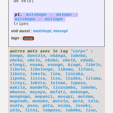
de vélo)
pl.
mitshopo
-
misopo
-
mitshopo
-
mitiopo
tripes
voir aussi :
mutshopi
,
mosopi
tags :
corps
autres mots avec le tag '
corps
' :
bongó
,
bontólo
,
ebángá
,
lobebú
,
ebekú
,
ebelo
,
ebóbó
,
eboló
,
edádá
,
elongi
,
enama
,
esóngó
,
kíngó
,
libéle
,
liboló
,
libolongo
,
libumu
,
lifuni
,
likata
,
lokolo
,
lino
,
linzáka
,
lipeka
,
lisisa
,
liso
,
lisókó
,
litáma
,
litoyi
,
lokéto
,
lolemo
,
loposo
,
makilá
,
mandéfu
,
lisásámbá
,
lobebo
,
mbunzu
,
moyoyo
,
mofáti
,
mokongo
,
mongóngó
,
mopanzi
,
mosapi
,
motéma
,
mupende
,
monoko
,
mutolo
,
motó
,
tólo
,
nzóto
,
poso
,
pótá
,
nsima
,
losúki
,
zólo
,
litói
,
lomposo
,
lobôko
,
lisu
,