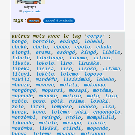
miyoyo
©
yayacanada
tags :
corps
santé & maladie
autres mots avec le tag '
corps
' :
bongó
,
bontólo
,
ebángá
,
lobebú
,
ebekú
,
ebelo
,
ebóbó
,
eboló
,
edádá
,
elongi
,
enama
,
esóngó
,
kíngó
,
libéle
,
liboló
,
libolongo
,
libumu
,
lifuni
,
likata
,
lokolo
,
lino
,
linzáka
,
lipeka
,
lisisa
,
liso
,
lisókó
,
litáma
,
litoyi
,
lokéto
,
lolemo
,
loposo
,
makilá
,
mandéfu
,
lisásámbá
,
lobebo
,
mbunzu
,
moyoyo
,
mofáti
,
mokongo
,
mongóngó
,
mopanzi
,
mosapi
,
motéma
,
mupende
,
monoko
,
mutolo
,
motó
,
tólo
,
nzóto
,
poso
,
pótá
,
nsima
,
losúki
,
zólo
,
litói
,
lomposo
,
lobôko
,
lisu
,
kunza
,
kovo
,
lolému
,
súki
,
engóngólo
,
monzômbâ
,
nkíngó
,
ntólo
,
mompúlúlú
,
likundú
,
motolú
,
mosopó
,
libale
,
mosómba
,
likáká
,
etindi
,
mopende
,
búnya
,
lolemu
,
mbángá
,
motshopo
,