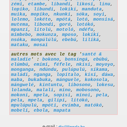
zémi
,
etambe
,
libandi
,
likosi
,
linu
,
lopiko
,
libundi
,
lokíkí
,
manduta
,
muika
,
mopiko
,
nkunki
,
sóka
,
soyi
,
lolemo
,
lokéto
,
mpótá
,
lotó
,
monsisá
,
mutema
,
libondi
,
goró
,
lotókó
,
mpanzí
,
litolú
,
motoló
,
ndéfu
,
mimbebo
,
mokunza
,
mposo
,
lokíkí
,
nsóka
,
monpúlúlú
,
ebebú
,
liliká
,
mataku
,
mosai
autres mots avec le tag '
santé &
maladie
' :
bokono
,
bonsíngá
,
ebúbú
,
elúmbú
,
emimi
,
féfele
,
nkísi
,
moyoyo
,
monganga
,
ndúndu
,
pulúpulú
,
sikama
,
maládi
,
nganga
,
lopitalo
,
kisi
,
dáwa
,
maba
,
bukabuka
,
mánguele
,
kokosola
,
mángwelé
,
kintuntu
,
libosono
,
lokesu
,
lolanda
,
malali
,
mino
,
mobosono
,
mokoni
,
mpela
,
sopísi
,
minoi
,
pela
,
pela
,
mpela
,
gilípi
,
litókó
,
mpulúpulú
,
mpóti
,
evímba
,
matókó
,
mobeli
,
ebola
,
mapata
e-mail :
dic@lingala.be