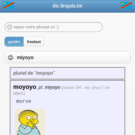
dic.lingala.be
garder
freetext
miyoyo
pluriel de
"moyoyo"
moyoyo
,
pl.
miyoyo
(classe 3/4 : mo- (mu-) / mi- :
objets)
morve