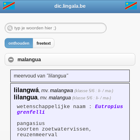
dic.lingala.be
onthouden
freetext
malangua
meervoud van
"lilangua"
lilangwá
,
mv.
malangwa
(klasse 5/6 : li- / ma-)
lilangua
,
mv.
malangua
(klasse 5/6 : li- / ma-)
wetenschappelijke naam :
Eutropius
grenfelli
pangasius
soorten zoetwatervissen,
reuzenmeerval