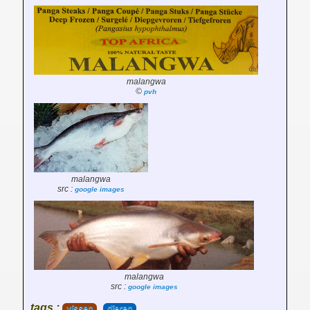
malangwa
©
pvh
malangwa
src :
google images
malangwa
src :
google images
tags :
vissen
dieren