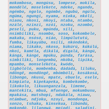
mokomboso
,
mongúsu
,
lompese
,
mokila
,
mondélé
,
moselekete
,
ndeke
,
ngando
,
ngémbo
,
ngolo
,
ngómbé
,
ngubú
,
ngúlu
,
ngúma
,
ngungi
,
nyama
,
nioka
,
nkóli
,
niaou
,
nkosi
,
nkoyi
,
ntaba
,
ntambo
,
nzálé
,
nzinzi
,
nzói
,
nzoku
,
nzombó
,
peseli
,
puku
,
mpúnda
,
sili
,
nsímbiliki
,
nsombo
,
soso
,
kokombele
,
makaku
,
nsósó
,
niáo
,
limpúlututú
,
fumba
,
likayábu
,
nsili
,
nkóndokó
,
niama
,
likáko
,
nkoso
,
kúkúrú
,
kúkúlú
,
nkoi
,
kaméla
,
díkálá
,
dígalá
,
kángú
,
kángá
,
kángé
,
mpúku
,
púnda
,
farása
,
simbiliki
,
longembú
,
nkóbá
,
lipiká
,
mpambo
,
monselékéta
,
kwódo
,
ligbólóló
,
mombemba
,
dádádá
,
lilúku
,
ndôngê
,
mondôngê
,
mbómbóli
,
kosákosá
,
libongo
,
nkusú
,
mpate
,
ebuele
,
esele
,
kimpiatu
,
kipekapeka
,
kombekombe
,
likokolo
,
likuanganzala
,
limeme
,
mantekita
,
mbuá
,
mfuenge
,
mokumbusu
,
mpakása
,
mutshopi
,
ndakála
,
niawu
,
ntámbwe
,
ndjoku
,
nzoyi
,
mondonga
,
sonzo
,
tshaku
,
kinsekua
,
libúndú
,
mokondó
,
lilangwá
,
mpíodi
,
saladini
,