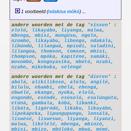
1 voorbeeld (
ndakisa
mókó
) ...
andere woorden met de tag '
vissen
' :
eloló
,
likayábo
,
liyanga
,
malwa
,
mbenga
,
mbisi
,
mongúsu
,
ngolo
,
nzombó
,
likayábu
,
libongo
,
ndakála
,
libúndú
,
lilangwá
,
mpíodi
,
saladini
,
lilangua
,
thomson
,
tomson
,
mbisi
,
thompson
,
mpóka
,
kapíténe
,
samáki
,
mosombó
,
kongoyasika
,
mbótó
,
nzabí
,
nzabe
,
mikebuka
,
séléngé
andere woorden met de tag '
dieren
' :
abúlá
,
alíkilíkoso
,
alúlu
,
angilé
,
bilulu
,
ebambi
,
ebélá
,
ebengá
,
ebwélé
,
ekange
,
nyóka
,
eloló
,
engondó
,
eséndé
,
esósoló
,
esulúngútu
,
etúná
,
gambala
,
kóbá
,
libanki
,
libáta
,
ligóródó
,
likaku
,
likayábo
,
lipekápeka
,
lipungupungu
,
lonsálá
,
liswésé
,
lisweswe
,
liyanga
,
liyanzi
,
malwa
,
likélélé
,
mbenga
,
mbínzó
,
mbisi
,
mbizo
,
mbólókó
,
mbwá
,
mémé
,