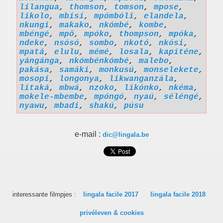
lilangua
,
thomson
,
tomson
,
mpose
,
likolo
,
mbisi
,
mpómbóli
,
elandela
,
nkungi
,
makako
,
nkómbé
,
kombe
,
mbéngé
,
mpô
,
mpóko
,
thompson
,
mpóka
,
ndeke
,
nsósó
,
sombo
,
nkotó
,
nkósi
,
mpatá
,
elulu
,
mémé
,
losala
,
kapíténe
,
yángánga
,
nkómbénkómbé
,
malebo
,
pakása
,
samáki
,
monkusú
,
monselekete
,
mosopi
,
longonya
,
likwanganzála
,
litaká
,
mbwá
,
nzoko
,
likónko
,
nkéma
,
mokele-mbembe
,
mpóngó
,
nyaú
,
séléngé
,
nyawu
,
mbadi
,
shakú
,
púsu
e-mail :
dic@lingala.be
interessante filmpjes :
lingala facile 2017
lingala facile 2018
privéleven & cookies