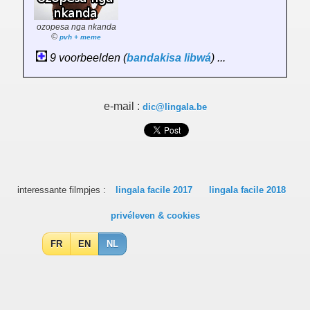
ozopesa nga nkanda
©
pvh + meme
9 voorbeelden (
bandakisa
libwá
) ...
e-mail :
dic@lingala.be
interessante filmpjes :
lingala facile 2017
lingala facile 2018
privéleven & cookies
FR
EN
NL