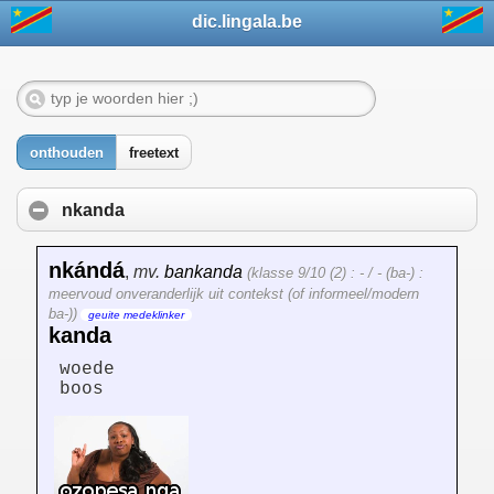
dic.lingala.be
onthouden
freetext
nkanda
nkándá
,
mv.
bankanda
(klasse 9/10 (2) : - / - (ba-) :
meervoud onveranderlijk uit contekst (of informeel/modern
ba-))
geuite medeklinker
kanda
woede
boos