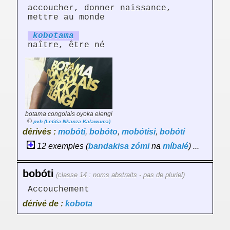
accoucher, donner naissance,
mettre au monde
kobot
am
a
naître, être né
botama congolais oyoka elengi
©
pvh (Letitia Nkanza Kalawuma)
dérivés :
mobóti
,
bobóto
,
mobótisi
,
bobóti
12 exemples (
bandakisa
zómi
na
míbalé
) ...
bobóti
(classe 14 : noms abstraits - pas de pluriel)
Accouchement
dérivé de :
kobota