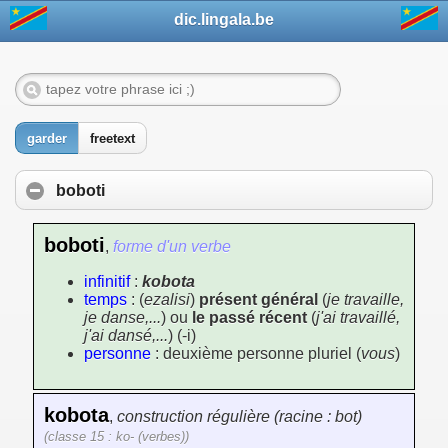
dic.lingala.be
garder
freetext
boboti
boboti
,
forme d'un verbe
infinitif
:
kobota
temps
: (
ezalisi
)
présent général
(
je travaille,
je danse,...
) ou
le passé récent
(
j'ai travaillé,
j'ai dansé,...
) (-i)
personne
: deuxième personne pluriel (
vous
)
kobota
,
construction régulière (racine : bot)
(classe 15 : ko- (verbes))