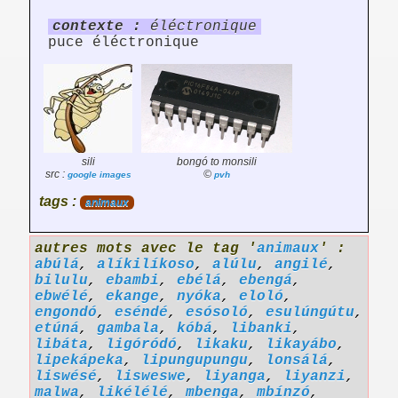
contexte :
éléctronique
puce éléctronique
sili
bongó to monsili
src :
©
google images
pvh
tags :
animaux
autres mots avec le tag '
animaux
' :
abúlá
,
alíkilíkoso
,
alúlu
,
angilé
,
bilulu
,
ebambi
,
ebélá
,
ebengá
,
ebwélé
,
ekange
,
nyóka
,
eloló
,
engondó
,
eséndé
,
esósoló
,
esulúngútu
,
etúná
,
gambala
,
kóbá
,
libanki
,
libáta
,
ligóródó
,
likaku
,
likayábo
,
lipekápeka
,
lipungupungu
,
lonsálá
,
liswésé
,
lisweswe
,
liyanga
,
liyanzi
,
malwa
,
likélélé
,
mbenga
,
mbínzó
,