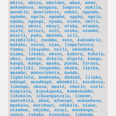
mbisi
,
mbizo
,
mbólókó
,
mbwá
,
mémé
,
mokomboso
,
mongúsu
,
lompese
,
mokila
,
mondélé
,
moselekete
,
ndeke
,
ngando
,
ngémbo
,
ngolo
,
ngómbé
,
ngubú
,
ngúlu
,
ngúma
,
ngungi
,
nyama
,
nioka
,
nkóli
,
niaou
,
nkosi
,
nkoyi
,
ntaba
,
ntambo
,
nzálé
,
nzinzi
,
nzói
,
nzoku
,
nzombó
,
peseli
,
puku
,
mpúnda
,
sili
,
nsímbiliki
,
nsombo
,
soso
,
kokombele
,
makaku
,
nsósó
,
niáo
,
limpúlututú
,
fumba
,
likayábu
,
nsili
,
nkóndokó
,
niama
,
likáko
,
nkoso
,
kúkúrú
,
kúkúlú
,
nkoi
,
kaméla
,
díkálá
,
dígalá
,
kángú
,
kángá
,
kángé
,
mpúku
,
púnda
,
farása
,
simbiliki
,
longembú
,
nkóbá
,
lipiká
,
mpambo
,
monselékéta
,
kwódo
,
ligbólóló
,
mombemba
,
dádádá
,
lilúku
,
ndôngê
,
mondôngê
,
mbómbóli
,
kosákosá
,
libongo
,
nkusú
,
mpate
,
ebuele
,
esele
,
kimpiatu
,
kipekapeka
,
kombekombe
,
likokolo
,
likuanganzala
,
limeme
,
mantekita
,
mbuá
,
mfuenge
,
mokumbusu
,
mpakása
,
mutshopi
,
ndakála
,
niawu
,
ntámbwe
,
ndjoku
,
nzoyi
,
mondonga
,
sonzo
,
tshaku
,
kinsekua
,
libúndú
,