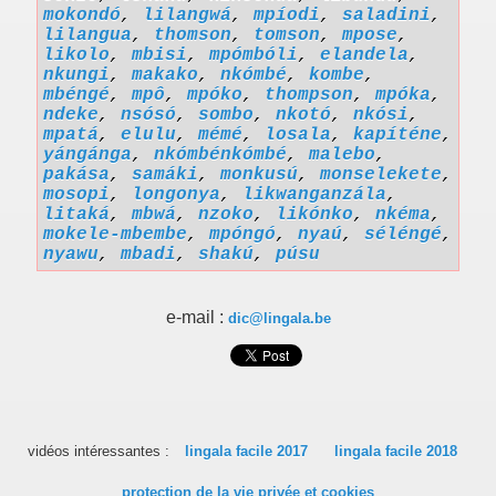
mokondó
,
lilangwá
,
mpíodi
,
saladini
,
lilangua
,
thomson
,
tomson
,
mpose
,
likolo
,
mbisi
,
mpómbóli
,
elandela
,
nkungi
,
makako
,
nkómbé
,
kombe
,
mbéngé
,
mpô
,
mpóko
,
thompson
,
mpóka
,
ndeke
,
nsósó
,
sombo
,
nkotó
,
nkósi
,
mpatá
,
elulu
,
mémé
,
losala
,
kapíténe
,
yángánga
,
nkómbénkómbé
,
malebo
,
pakása
,
samáki
,
monkusú
,
monselekete
,
mosopi
,
longonya
,
likwanganzála
,
litaká
,
mbwá
,
nzoko
,
likónko
,
nkéma
,
mokele-mbembe
,
mpóngó
,
nyaú
,
séléngé
,
nyawu
,
mbadi
,
shakú
,
púsu
e-mail :
dic@lingala.be
vidéos intéressantes :
lingala facile 2017
lingala facile 2018
protection de la vie privée et cookies