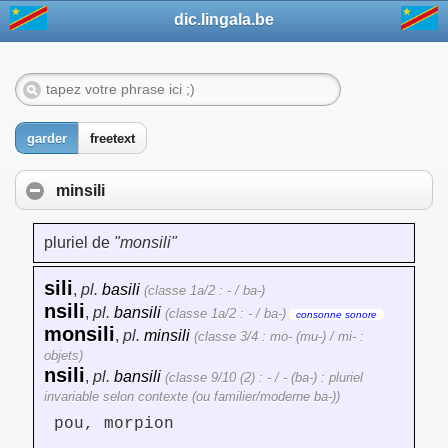
dic.lingala.be
garder
freetext
minsili
pluriel de
"monsili"
sili
,
pl.
basili
(classe 1a/2 : - / ba-)
nsili
,
pl.
bansili
(classe 1a/2 : - / ba-)
consonne sonore
monsili
,
pl.
minsili
(classe 3/4 : mo- (mu-) / mi- :
objets)
nsili
,
pl.
bansili
(classe 9/10 (2) : - / - (ba-) : pluriel
invariable selon contexte (ou familier/moderne ba-))
pou, morpion