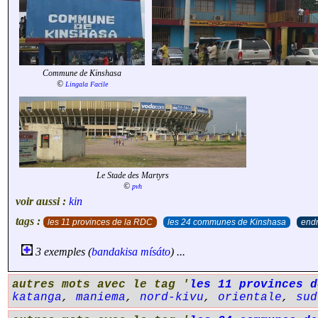
Commune de Kinshasa
©
Lingala Facile
Le Stade des Martyrs
©
pvh
voir aussi :
kin
tags :
les 11 provinces de la RDC
les 24 communes de Kinshasa
endr
3 exemples (
bandakisa
mísáto
) ...
autres mots avec le tag '
les 11 provinces d
katanga
,
maniema
,
nord-kivu
,
orientale
,
sud