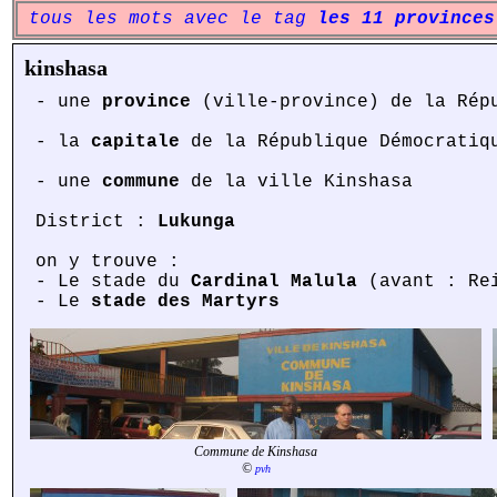
tous les mots avec le tag
les 11 provinces
kinshasa
- une
province
(ville-province) de la Répu
- la
capitale
de la République Démocratiqu
- une
commune
de la ville Kinshasa
District :
Lukunga
on y trouve :
- Le stade du
Cardinal Malula
(avant : Rei
- Le
stade des Martyrs
Commune de Kinshasa
©
pvh