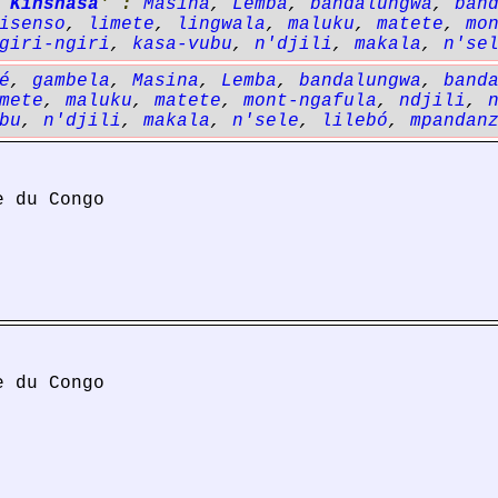
 Kinshasa
' :
Masina
,
Lemba
,
bandalungwa
,
ban
isenso
,
limete
,
lingwala
,
maluku
,
matete
,
mo
giri-ngiri
,
kasa-vubu
,
n'djili
,
makala
,
n'se
é
,
gambela
,
Masina
,
Lemba
,
bandalungwa
,
band
mete
,
maluku
,
matete
,
mont-ngafula
,
ndjili
,
bu
,
n'djili
,
makala
,
n'sele
,
lilebó
,
mpandan
e du Congo
e du Congo