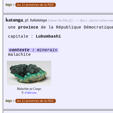
tags :
les 11 provinces de la RDC
katanga
,
pl.
bakatanga
(classe 9a/10a (2) : - / - (ba-) : pluriel selon c
une
province
de la République Démocratiqu
capitale :
Lubumbashi
contexte :
minerais
malachite
Malachite ya Congo
©
JJ Harrison
tags :
les 11 provinces de la RDC