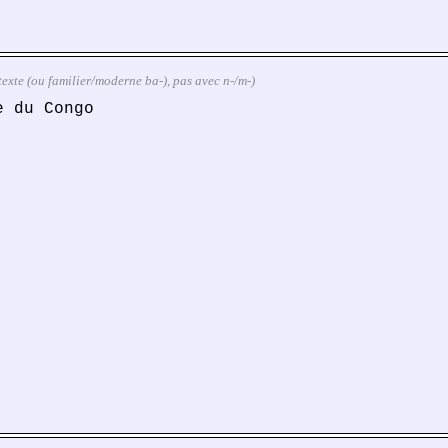
ontexte (ou familier/moderne ba-), pas avec n-/m-)
e du Congo