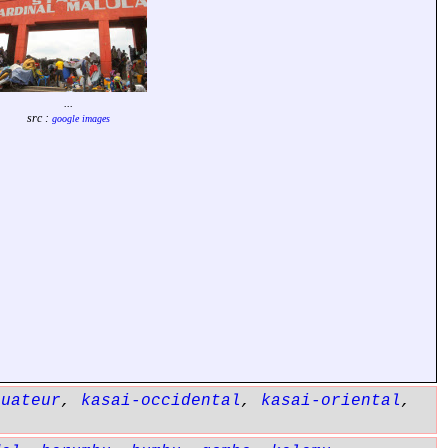
...
src :
google images
quateur
,
kasai-occidental
,
kasai-oriental
,