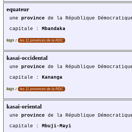
equateur
une
province
de la République Démocratiqu
capitale :
Mbandaka
tags :
les 11 provinces de la RDC
kasai-occidental
une
province
de la République Démocratiqu
capitale :
Kananga
tags :
les 11 provinces de la RDC
kasai-oriental
une
province
de la République Démocratiqu
capitale :
Mbuji-Mayi