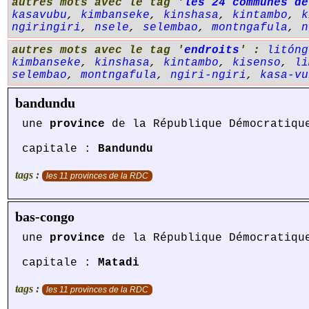
autres mots avec le tag '
les 24 communes de
kasavubu
,
kimbanseke
,
kinshasa
,
kintambo
,
k
ngiringiri
,
nsele
,
selembao
,
montngafula
,
n
autres mots avec le tag '
endroits
' :
litóng
kimbanseke
,
kinshasa
,
kintambo
,
kisenso
,
li
selembao
,
montngafula
,
ngiri-ngiri
,
kasa-vu
bandundu
une
province
de la République Démocratiqu
capitale :
Bandundu
tags :
les 11 provinces de la RDC
bas-congo
une
province
de la République Démocratiqu
capitale :
Matadi
tags :
les 11 provinces de la RDC