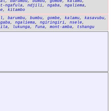
dal
,
barumbu
,
bumbu
,
gombe
,
kalamu
,
nt-ngafula
,
ndjili
,
ngaba
,
ngaliema
,
le
,
kitambo
al
,
barumbu
,
bumbu
,
gombe
,
kalamu
,
kasavubu
,
ngaba
,
ngaliema
,
ngiringiri
,
nsele
,
zila
,
lukunga
,
funa
,
mont-amba
,
tshangu