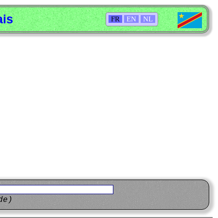
ais
FR
EN
NL
de)