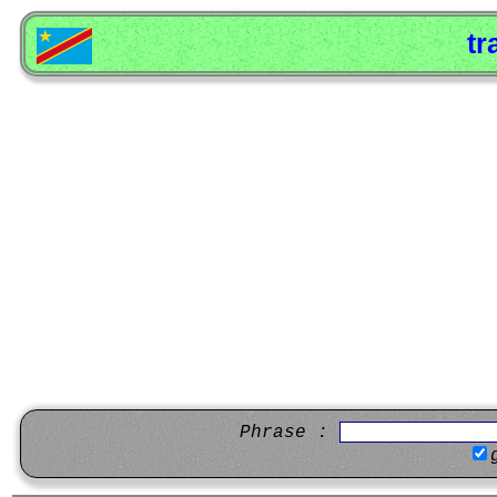
tr
Phrase :