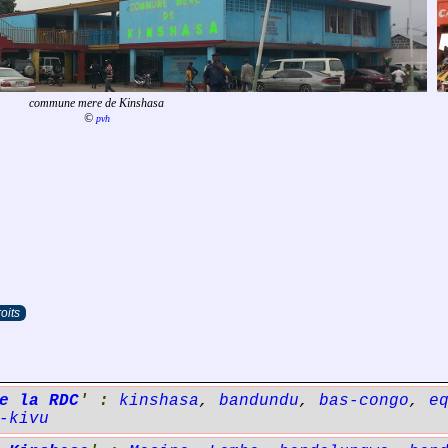
commune mere de Kinshasa
©
pvh
oits
e la RDC
' :
kinshasa
,
bandundu
,
bas-congo
,
e
-kivu