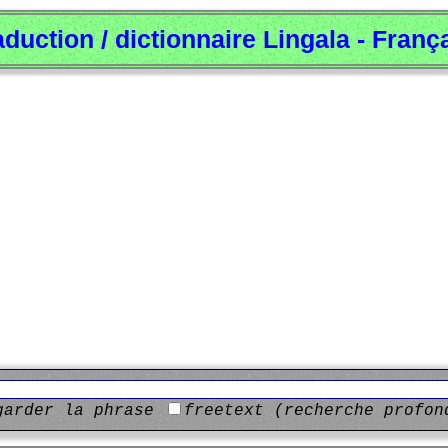
aduction / dictionnaire Lingala - Franç
garder la phrase
freetext (recherche profon