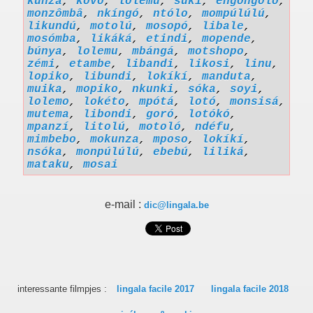
kunza
,
kovo
,
lolému
,
súki
,
engóngólo
,
monzômbâ
,
nkíngó
,
ntólo
,
mompúlúlú
,
likundú
,
motolú
,
mosopó
,
libale
,
mosómba
,
likáká
,
etindi
,
mopende
,
búnya
,
lolemu
,
mbángá
,
motshopo
,
zémi
,
etambe
,
libandi
,
likosi
,
linu
,
lopiko
,
libundi
,
lokíkí
,
manduta
,
muika
,
mopiko
,
nkunki
,
sóka
,
soyi
,
lolemo
,
lokéto
,
mpótá
,
lotó
,
monsisá
,
mutema
,
libondi
,
goró
,
lotókó
,
mpanzí
,
litolú
,
motoló
,
ndéfu
,
mimbebo
,
mokunza
,
mposo
,
lokíkí
,
nsóka
,
monpúlúlú
,
ebebú
,
liliká
,
mataku
,
mosai
e-mail :
dic@lingala.be
interessante filmpjes :
lingala facile 2017
lingala facile 2018