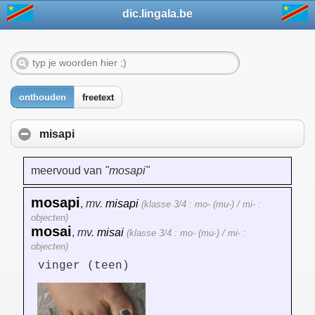
dic.lingala.be
onthouden
freetext
misapi
meervoud van
"mosapi"
mosapi
,
mv.
misapi
(klasse 3/4 : mo- (mu-) / mi- :
objecten)
mosai
,
mv.
misai
(klasse 3/4 : mo- (mu-) / mi- :
objecten)
vinger (teen)