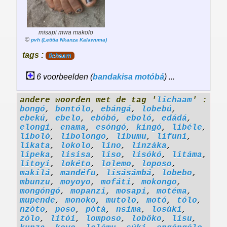
misapi mwa makolo
©
pvh (Letitia Nkanza Kalawuma)
tags :
lichaam
6 voorbeelden (
bandakisa
motóbá
) ...
andere woorden met de tag '
lichaam
' :
bongó
,
bontólo
,
ebángá
,
lobebú
,
ebekú
,
ebelo
,
ebóbó
,
eboló
,
edádá
,
elongi
,
enama
,
esóngó
,
kíngó
,
libéle
,
liboló
,
libolongo
,
libumu
,
lifuni
,
likata
,
lokolo
,
lino
,
linzáka
,
lipeka
,
lisisa
,
liso
,
lisókó
,
litáma
,
litoyi
,
lokéto
,
lolemo
,
loposo
,
makilá
,
mandéfu
,
lisásámbá
,
lobebo
,
mbunzu
,
moyoyo
,
mofáti
,
mokongo
,
mongóngó
,
mopanzi
,
mosapi
,
motéma
,
mupende
,
monoko
,
mutolo
,
motó
,
tólo
,
nzóto
,
poso
,
pótá
,
nsima
,
losúki
,
zólo
,
litói
,
lomposo
,
lobôko
,
lisu
,