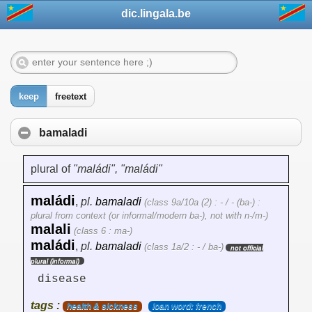
dic.lingala.be
keep
freetext
bamaladi
plural of
"maládi", "maládi"
maládi
,
pl.
bamaladi
(class 9a/10a (2) : - / - (ba-) :
plural from context (or informal/modern ba-), not with n-/m-)
malali
(class 6 : ma-)
maládi
,
pl.
bamaladi
(class 1a/2 : - / ba-)
not official
plural (informal)
disease
tags :
health & sickness
loan word: french