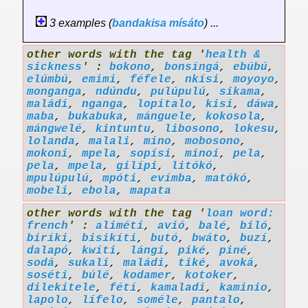
3 examples (
bandakisa
mísáto
) ...
other words with the tag '
health &
sickness
' :
bokono
,
bonsíngá
,
ebúbú
,
elúmbú
,
emimi
,
féfele
,
nkísi
,
moyoyo
,
monganga
,
ndúndu
,
pulúpulú
,
sikama
,
maládi
,
nganga
,
lopitalo
,
kisi
,
dáwa
,
maba
,
bukabuka
,
mánguele
,
kokosola
,
mángwelé
,
kintuntu
,
libosono
,
lokesu
,
lolanda
,
malali
,
mino
,
mobosono
,
mokoni
,
mpela
,
sopísi
,
minoi
,
pela
,
pela
,
mpela
,
gilípi
,
litókó
,
mpulúpulú
,
mpóti
,
evímba
,
matókó
,
mobeli
,
ebola
,
mapata
other words with the tag '
loan word:
french
' :
aliméti
,
avió
,
balé
,
biló
,
biríki
,
bisikíti
,
butó
,
bwáto
,
buzí
,
dalapó
,
kwíti
,
lángi
,
piké
,
piné
,
sodá
,
sukali
,
maládi
,
tiké
,
avoká
,
soséti
,
búlé
,
kodamer
,
kotoker
,
dilekitele
,
fétí
,
kamaladi
,
kaminio
,
lapolo
,
lífelo
,
soméle
,
pantalo
,