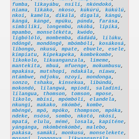
fumba
,
likayábu
,
nsili
,
nkóndokó
,
niama
,
likáko
,
nkoso
,
kúkúrú
,
kúkúlú
,
nkoi
,
kaméla
,
díkálá
,
dígalá
,
kángú
,
kángá
,
kángé
,
mpúku
,
púnda
,
farása
,
simbiliki
,
longembú
,
nkóbá
,
lipiká
,
mpambo
,
monselékéta
,
kwódo
,
ligbólóló
,
mombemba
,
dádádá
,
lilúku
,
ndôngê
,
mondôngê
,
mbómbóli
,
kosákosá
,
libongo
,
nkusú
,
mpate
,
ebuele
,
esele
,
kimpiatu
,
kipekapeka
,
kombekombe
,
likokolo
,
likuanganzala
,
limeme
,
mantekita
,
mbuá
,
mfuenge
,
mokumbusu
,
mpakása
,
mutshopi
,
ndakála
,
niawu
,
ntámbwe
,
ndjoku
,
nzoyi
,
mondonga
,
sonzo
,
tshaku
,
kinsekua
,
libúndú
,
mokondó
,
lilangwá
,
mpíodi
,
saladini
,
lilangua
,
thomson
,
tomson
,
mpose
,
likolo
,
mbisi
,
mpómbóli
,
elandela
,
nkungi
,
makako
,
nkómbé
,
kombe
,
mbéngé
,
mpô
,
mpóko
,
thompson
,
mpóka
,
ndeke
,
nsósó
,
sombo
,
nkotó
,
nkósi
,
mpatá
,
elulu
,
mémé
,
losala
,
kapíténe
,
yángánga
,
nkómbénkómbé
,
malebo
,
pakása
,
samáki
,
monkusú
,
monselekete
,
mosopi
,
longonya
,
likwanganzála
,