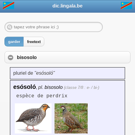
dic.lingala.be
garder
freetext
bisosolo
pluriel de
"esósoló"
esósoló
,
pl.
bisosolo
(classe 7/8 : e- / bi-)
espèce de perdrix