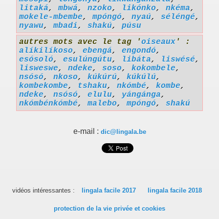
litaká
,
mbwá
,
nzoko
,
likónko
,
nkéma
,
mokele-mbembe
,
mpóngó
,
nyaú
,
séléngé
,
nyawu
,
mbadi
,
shakú
,
púsu
autres mots avec le tag '
oiseaux
' :
alíkilíkoso
,
ebengá
,
engondó
,
esósoló
,
esulúngútu
,
libáta
,
liswésé
,
lisweswe
,
ndeke
,
soso
,
kokombele
,
nsósó
,
nkoso
,
kúkúrú
,
kúkúlú
,
kombekombe
,
tshaku
,
nkómbé
,
kombe
,
ndeke
,
nsósó
,
elulu
,
yángánga
,
nkómbénkómbé
,
malebo
,
mpóngó
,
shakú
e-mail :
dic@lingala.be
vidéos intéressantes :
lingala facile 2017
lingala facile 2018
protection de la vie privée et cookies