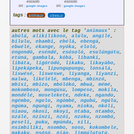
esosolo
esosolo
src :
src :
google images
google images
tags :
animaux
oiseaux
autres mots avec le tag '
animaux
' :
abúlá
,
alíkilíkoso
,
alúlu
,
angilé
,
bilulu
,
ebambi
,
ebélá
,
ebengá
,
ebwélé
,
ekange
,
nyóka
,
eloló
,
engondó
,
eséndé
,
esósoló
,
esulúngútu
,
etúná
,
gambala
,
kóbá
,
libanki
,
libáta
,
ligóródó
,
likaku
,
likayábo
,
lipekápeka
,
lipungupungu
,
lonsálá
,
liswésé
,
lisweswe
,
liyanga
,
liyanzi
,
malwa
,
likélélé
,
mbenga
,
mbínzó
,
mbisi
,
mbizo
,
mbólókó
,
mbwá
,
mémé
,
mokomboso
,
mongúsu
,
lompese
,
mokila
,
mondélé
,
moselekete
,
ndeke
,
ngando
,
ngémbo
,
ngolo
,
ngómbé
,
ngubú
,
ngúlu
,
ngúma
,
ngungi
,
nyama
,
nioka
,
nkóli
,
niaou
,
nkosi
,
nkoyi
,
ntaba
,
ntambo
,
nzálé
,
nzinzi
,
nzói
,
nzoku
,
nzombó
,
peseli
,
puku
,
mpúnda
,
sili
,
nsímbiliki
,
nsombo
,
soso
,
kokombele
,
makaku
,
nsósó
,
niáo
,
limpúlututú
,