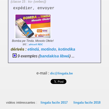
(classe 15 : ko- (verbes))
expédier, envoyer
Bomba pe Tinda. Mosolo Ofele!
src :
africell RDC
dérivés :
etíndá
,
motíndo
,
kotindika
9 exemples (
bandakisa
libwá
) ...
e-mail :
dic@lingala.be
vidéos intéressantes :
lingala facile 2017
lingala facile 2018