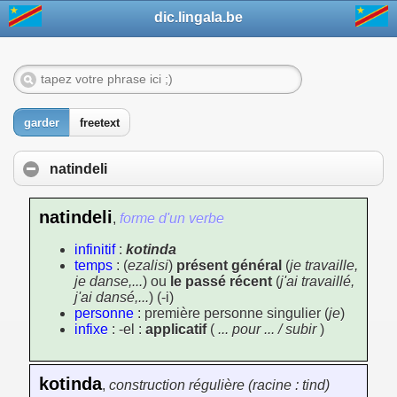
dic.lingala.be
garder
freetext
natindeli
natindeli
,
forme d'un verbe
infinitif
:
kotinda
temps
: (
ezalisi
)
présent général
(
je travaille,
je danse,...
) ou
le passé récent
(
j'ai travaillé,
j'ai dansé,...
) (-i)
personne
: première personne singulier (
je
)
infixe
: -el :
applicatif
(
... pour ... / subir
)
kotinda
,
construction régulière (racine : tind)