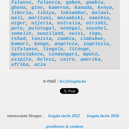
falanse
,
falansia
,
gabon
,
gambia
,
ghana
,
gine
,
kamerun
,
kanada
,
kenya
,
liberia
,
libîya
,
luksambur
,
malawi
,
mali
,
moritani
,
mozambiki
,
namibia
,
niger
,
nijeria
,
ostralía
,
otrishi
,
poto
,
pulutugal
,
sénégal
,
seyshel
,
somalie
,
swaziland
,
swisi
,
togo
,
tshad
,
tunisia
,
zambia
,
zimbabwe
,
komori
,
kongo
,
angeleza
,
ingelezia
,
lifalanse
,
lingala
,
litóngé
,
mputulukezo
,
sindangari
,
mpótó
,
ezipito
,
belesi
,
zaíre
,
ameríka
,
afrika
,
azía
e-mail :
dic@lingala.be
interessante filmpjes :
lingala facile 2017
lingala facile 2018
privéleven & cookies