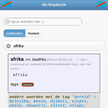
dic.lingala.be
onthouden
freetext
afrika
afrika
,
mv.
baafrika
(klasse 9a/10a (2) : - / - (ba-) :
meervoud uit contekst (of informeel/modern ba-), niet met
n-/m-)
Afrika
tags :
wereld
andere woorden met de tag '
wereld
' :
bélejika
,
bénin
,
djibuti
,
ejipti
,
ekólo
,
ekwateli
,
elitré
,
etiopi
,