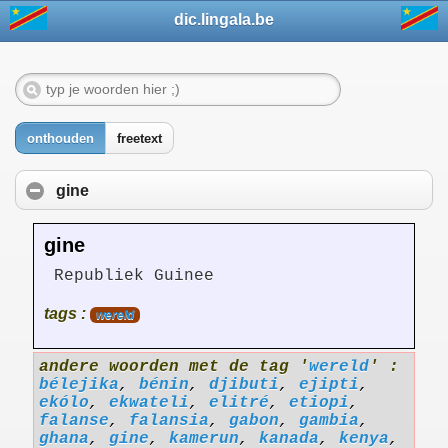
dic.lingala.be
onthouden
freetext
gine
gine
Republiek Guinee
tags :
wereld
andere woorden met de tag '
wereld
' :
bélejika
,
bénin
,
djibuti
,
ejipti
,
ekólo
,
ekwateli
,
elitré
,
etiopi
,
falanse
,
falansia
,
gabon
,
gambia
,
ghana
,
gine
,
kamerun
,
kanada
,
kenya
,