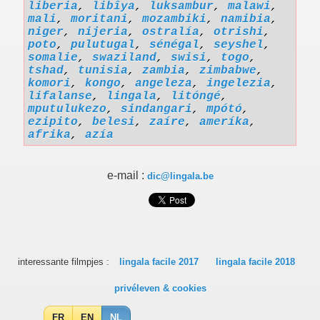
liberia
,
libîya
,
luksambur
,
malawi
,
mali
,
moritani
,
mozambiki
,
namibia
,
niger
,
nijeria
,
ostralía
,
otrishi
,
poto
,
pulutugal
,
sénégal
,
seyshel
,
somalie
,
swaziland
,
swisi
,
togo
,
tshad
,
tunisia
,
zambia
,
zimbabwe
,
komori
,
kongo
,
angeleza
,
ingelezia
,
lifalanse
,
lingala
,
litóngé
,
mputulukezo
,
sindangari
,
mpótó
,
ezipito
,
belesi
,
zaíre
,
ameríka
,
afrika
,
azía
e-mail :
dic@lingala.be
interessante filmpjes :
lingala facile 2017
lingala facile 2018
privéleven & cookies
FR
EN
NL