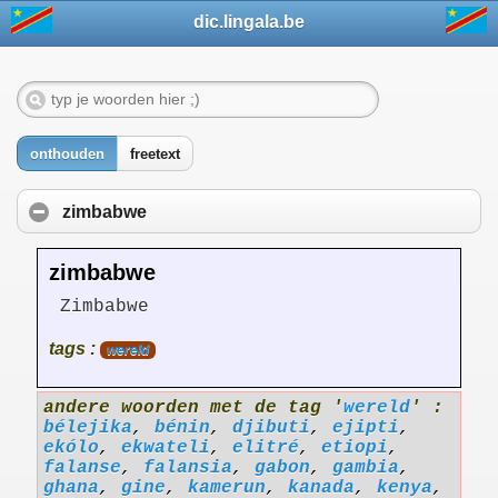
dic.lingala.be
onthouden
freetext
zimbabwe
zimbabwe
Zimbabwe
tags :
wereld
andere woorden met de tag '
wereld
' :
bélejika
,
bénin
,
djibuti
,
ejipti
,
ekólo
,
ekwateli
,
elitré
,
etiopi
,
falanse
,
falansia
,
gabon
,
gambia
,
ghana
,
gine
,
kamerun
,
kanada
,
kenya
,