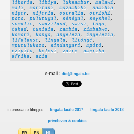
liberia
,
libîya
,
luksambur
,
malawi
,
mali
,
moritani
,
mozambiki
,
namibia
,
niger
,
nijeria
,
ostralía
,
otrishi
,
poto
,
pulutugal
,
sénégal
,
seyshel
,
somalie
,
swaziland
,
swisi
,
togo
,
tshad
,
tunisia
,
zambia
,
zimbabwe
,
komori
,
kongo
,
angeleza
,
ingelezia
,
lifalanse
,
lingala
,
litóngé
,
mputulukezo
,
sindangari
,
mpótó
,
ezipito
,
belesi
,
zaíre
,
ameríka
,
afrika
,
azía
e-mail :
dic@lingala.be
interessante filmpjes :
lingala facile 2017
lingala facile 2018
privéleven & cookies
FR
EN
NL