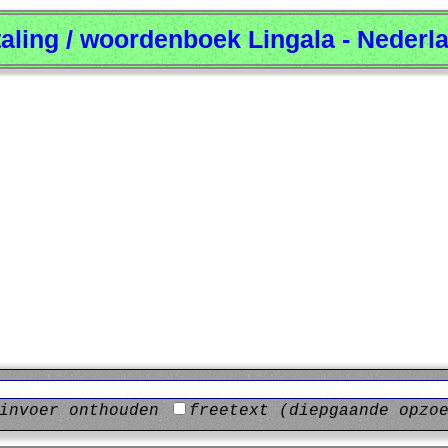
taling / woordenboek Lingala - Nederl
invoer onthouden
freetext (diepgaande opzo