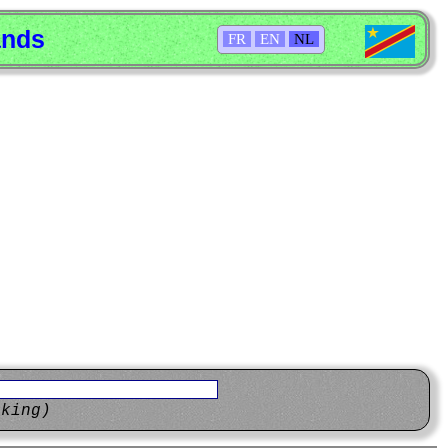
ands
FR
EN
NL
eking)