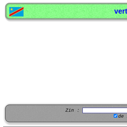
ver
Zin :
de 