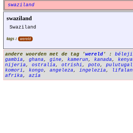
swaziland
swaziland
Swaziland
tags :
wereld
andere woorden met de tag '
wereld
' :
béleji
gambia
,
ghana
,
gine
,
kamerun
,
kanada
,
kenya
nijeria
,
ostralía
,
otrishi
,
poto
,
pulutugal
komori
,
kongo
,
angeleza
,
ingelezia
,
lifalan
afrika
,
azía