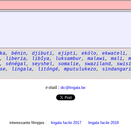
ka
,
bénin
,
djibuti
,
ejipti
,
ekólo
,
ekwateli
,
liberia
,
libîya
,
luksambur
,
malawi
,
mali
,
,
sénégal
,
seyshel
,
somalie
,
swaziland
,
swis
se
,
lingala
,
litóngé
,
mputulukezo
,
sindangar
e-mail :
dic@lingala.be
interessante filmpjes :
lingala facile 2017
lingala facile 2018