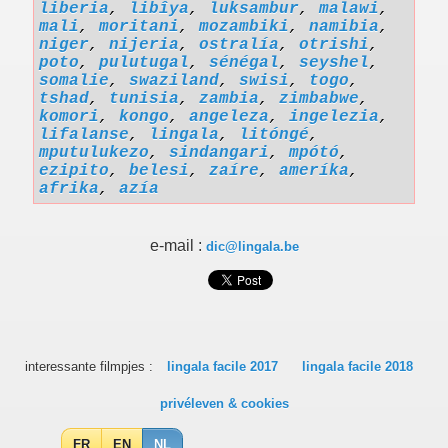
liberia
,
libîya
,
luksambur
,
malawi
,
mali
,
moritani
,
mozambiki
,
namibia
,
niger
,
nijeria
,
ostralía
,
otrishi
,
poto
,
pulutugal
,
sénégal
,
seyshel
,
somalie
,
swaziland
,
swisi
,
togo
,
tshad
,
tunisia
,
zambia
,
zimbabwe
,
komori
,
kongo
,
angeleza
,
ingelezia
,
lifalanse
,
lingala
,
litóngé
,
mputulukezo
,
sindangari
,
mpótó
,
ezipito
,
belesi
,
zaíre
,
ameríka
,
afrika
,
azía
e-mail :
dic@lingala.be
interessante filmpjes :
lingala facile 2017
lingala facile 2018
privéleven & cookies
FR
EN
NL