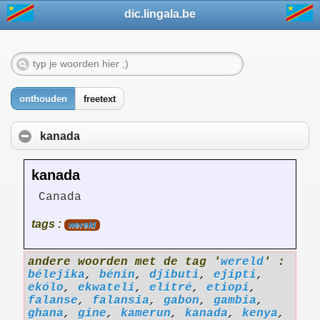
dic.lingala.be
onthouden
freetext
kanada
kanada
Canada
tags :
wereld
andere woorden met de tag '
wereld
' :
bélejika
,
bénin
,
djibuti
,
ejipti
,
ekólo
,
ekwateli
,
elitré
,
etiopi
,
falanse
,
falansia
,
gabon
,
gambia
,
ghana
,
gine
,
kamerun
,
kanada
,
kenya
,