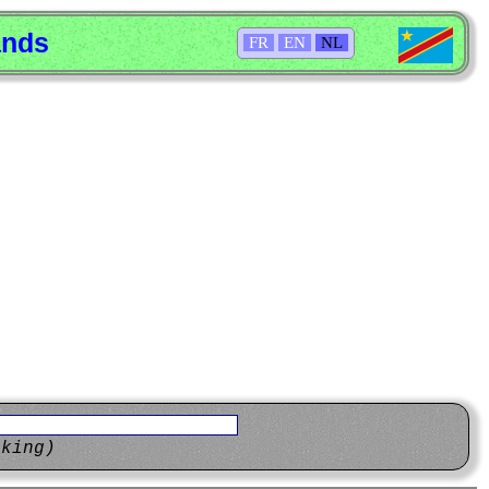
ands
FR
EN
NL
eking)