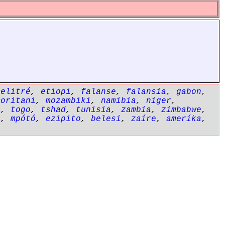
,
elitré
,
etiopi
,
falanse
,
falansia
,
gabon
,
moritani
,
mozambiki
,
namibia
,
niger
,
i
,
togo
,
tshad
,
tunisia
,
zambia
,
zimbabwe
,
i
,
mpótó
,
ezipito
,
belesi
,
zaíre
,
ameríka
,