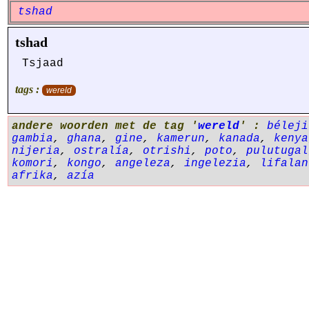
tshad
tshad
Tsjaad
tags :
wereld
andere woorden met de tag '
wereld
' :
béleji
gambia
,
ghana
,
gine
,
kamerun
,
kanada
,
kenya
nijeria
,
ostralía
,
otrishi
,
poto
,
pulutugal
komori
,
kongo
,
angeleza
,
ingelezia
,
lifalan
afrika
,
azía