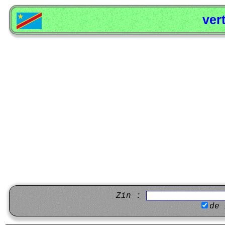
ver
Zin :
de 