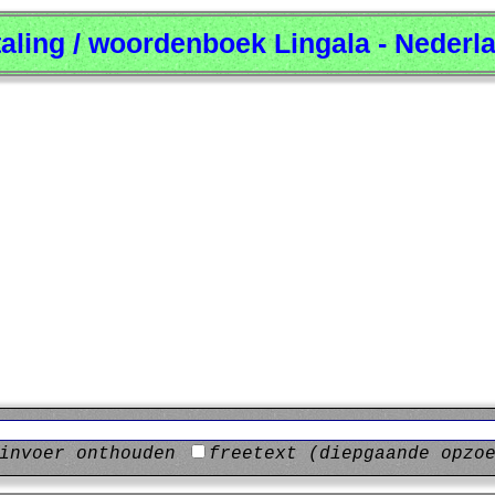
taling / woordenboek Lingala - Nederl
invoer onthouden
freetext (diepgaande opzo