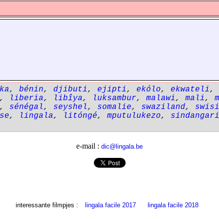
ka
,
bénin
,
djibuti
,
ejipti
,
ekólo
,
ekwateli
,
liberia
,
libîya
,
luksambur
,
malawi
,
mali
,
,
sénégal
,
seyshel
,
somalie
,
swaziland
,
swis
se
,
lingala
,
litóngé
,
mputulukezo
,
sindangar
e-mail :
dic@lingala.be
interessante filmpjes :
lingala facile 2017
lingala facile 2018