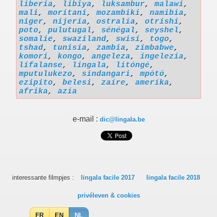
liberia
,
libîya
,
luksambur
,
malawi
,
mali
,
moritani
,
mozambiki
,
namibia
,
niger
,
nijeria
,
ostralía
,
otrishi
,
poto
,
pulutugal
,
sénégal
,
seyshel
,
somalie
,
swaziland
,
swisi
,
togo
,
tshad
,
tunisia
,
zambia
,
zimbabwe
,
komori
,
kongo
,
angeleza
,
ingelezia
,
lifalanse
,
lingala
,
litóngé
,
mputulukezo
,
sindangari
,
mpótó
,
ezipito
,
belesi
,
zaíre
,
ameríka
,
afrika
,
azía
e-mail :
dic@lingala.be
interessante filmpjes :
lingala facile 2017
lingala facile 2018
privéleven & cookies
FR
EN
NL