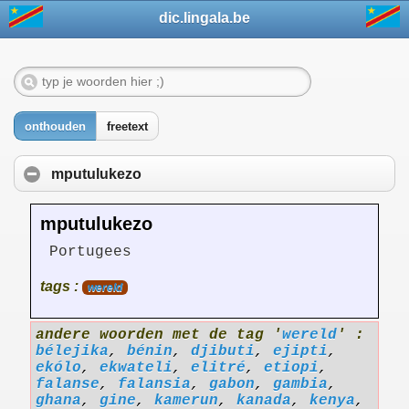
dic.lingala.be
onthouden
freetext
mputulukezo
mputulukezo
Portugees
tags :
wereld
andere woorden met de tag '
wereld
' :
bélejika
,
bénin
,
djibuti
,
ejipti
,
ekólo
,
ekwateli
,
elitré
,
etiopi
,
falanse
,
falansia
,
gabon
,
gambia
,
ghana
,
gine
,
kamerun
,
kanada
,
kenya
,