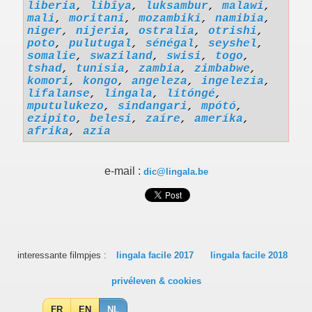
liberia
,
libîya
,
luksambur
,
malawi
,
mali
,
moritani
,
mozambiki
,
namibia
,
niger
,
nijeria
,
ostralía
,
otrishi
,
poto
,
pulutugal
,
sénégal
,
seyshel
,
somalie
,
swaziland
,
swisi
,
togo
,
tshad
,
tunisia
,
zambia
,
zimbabwe
,
komori
,
kongo
,
angeleza
,
ingelezia
,
lifalanse
,
lingala
,
litóngé
,
mputulukezo
,
sindangari
,
mpótó
,
ezipito
,
belesi
,
zaíre
,
ameríka
,
afrika
,
azía
e-mail :
dic@lingala.be
interessante filmpjes :
lingala facile 2017
lingala facile 2018
privéleven & cookies
FR
EN
NL