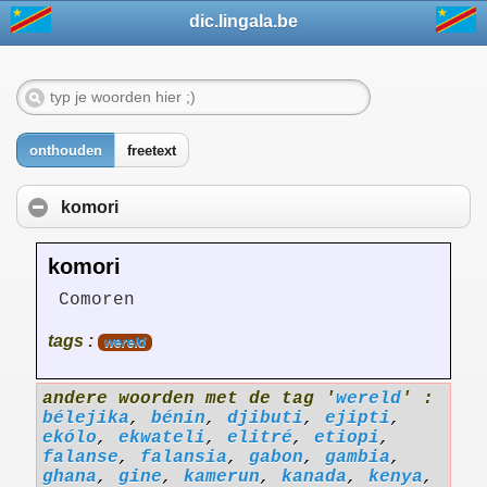
dic.lingala.be
onthouden
freetext
komori
komori
Comoren
tags :
wereld
andere woorden met de tag '
wereld
' :
bélejika
,
bénin
,
djibuti
,
ejipti
,
ekólo
,
ekwateli
,
elitré
,
etiopi
,
falanse
,
falansia
,
gabon
,
gambia
,
ghana
,
gine
,
kamerun
,
kanada
,
kenya
,