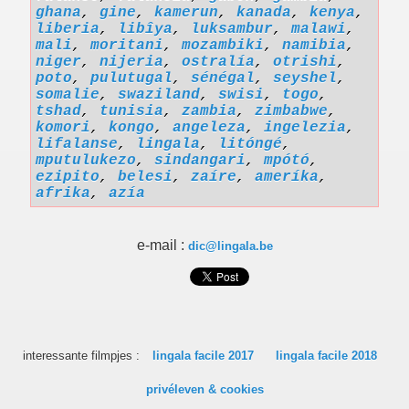
ghana
,
gine
,
kamerun
,
kanada
,
kenya
,
liberia
,
libîya
,
luksambur
,
malawi
,
mali
,
moritani
,
mozambiki
,
namibia
,
niger
,
nijeria
,
ostralía
,
otrishi
,
poto
,
pulutugal
,
sénégal
,
seyshel
,
somalie
,
swaziland
,
swisi
,
togo
,
tshad
,
tunisia
,
zambia
,
zimbabwe
,
komori
,
kongo
,
angeleza
,
ingelezia
,
lifalanse
,
lingala
,
litóngé
,
mputulukezo
,
sindangari
,
mpótó
,
ezipito
,
belesi
,
zaíre
,
ameríka
,
afrika
,
azía
e-mail :
dic@lingala.be
interessante filmpjes :
lingala facile 2017
lingala facile 2018
privéleven & cookies