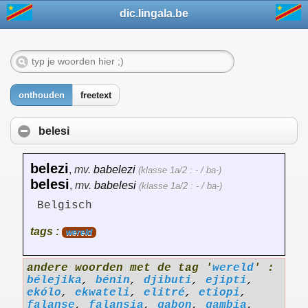
dic.lingala.be
onthouden
freetext
belesi
belezi
,
mv.
babelezi
(klasse 1a/2 : - / ba-)
belesi
,
mv.
babelesi
(klasse 1a/2 : - / ba-)
Belgisch
tags :
wereld
andere woorden met de tag '
wereld
' :
bélejika
,
bénin
,
djibuti
,
ejipti
,
ekólo
,
ekwateli
,
elitré
,
etiopi
,
falanse
,
falansia
,
gabon
,
gambia
,