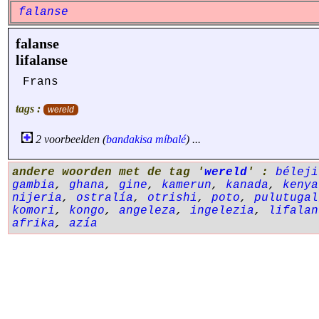
falanse
falanse
lifalanse
Frans
tags :
wereld
2 voorbeelden (
bandakisa
míbalé
) ...
andere woorden met de tag '
wereld
' :
béleji
gambia
,
ghana
,
gine
,
kamerun
,
kanada
,
kenya
nijeria
,
ostralía
,
otrishi
,
poto
,
pulutugal
komori
,
kongo
,
angeleza
,
ingelezia
,
lifalan
afrika
,
azía