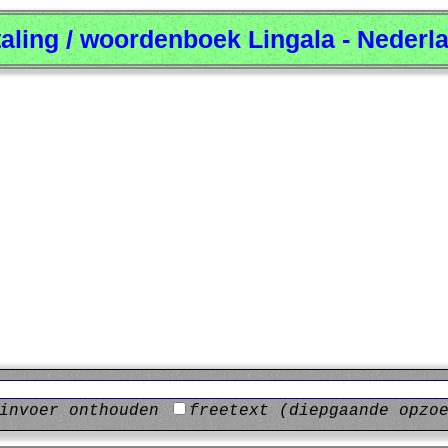
taling / woordenboek Lingala - Nederl
invoer onthouden
freetext (diepgaande opzo