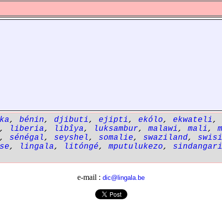
ka
,
bénin
,
djibuti
,
ejipti
,
ekólo
,
ekwateli
,
liberia
,
libîya
,
luksambur
,
malawi
,
mali
,
,
sénégal
,
seyshel
,
somalie
,
swaziland
,
swis
se
,
lingala
,
litóngé
,
mputulukezo
,
sindangar
e-mail :
dic@lingala.be