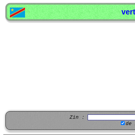
ver
Zin :
de 