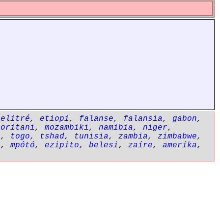
,
elitré
,
etiopi
,
falanse
,
falansia
,
gabon
,
moritani
,
mozambiki
,
namibia
,
niger
,
i
,
togo
,
tshad
,
tunisia
,
zambia
,
zimbabwe
,
i
,
mpótó
,
ezipito
,
belesi
,
zaíre
,
ameríka
,