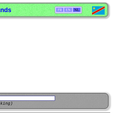
ands
FR
EN
NL
eking)