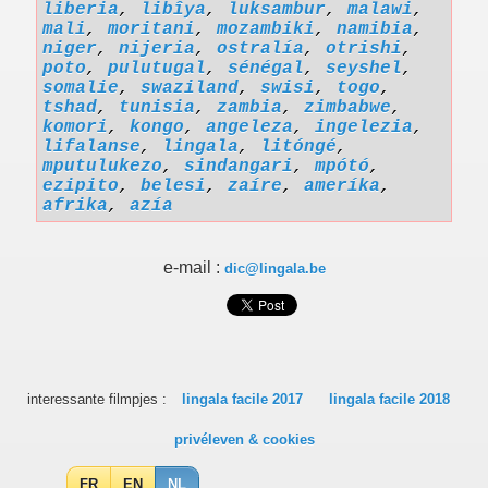
liberia
,
libîya
,
luksambur
,
malawi
,
mali
,
moritani
,
mozambiki
,
namibia
,
niger
,
nijeria
,
ostralía
,
otrishi
,
poto
,
pulutugal
,
sénégal
,
seyshel
,
somalie
,
swaziland
,
swisi
,
togo
,
tshad
,
tunisia
,
zambia
,
zimbabwe
,
komori
,
kongo
,
angeleza
,
ingelezia
,
lifalanse
,
lingala
,
litóngé
,
mputulukezo
,
sindangari
,
mpótó
,
ezipito
,
belesi
,
zaíre
,
ameríka
,
afrika
,
azía
e-mail :
dic@lingala.be
interessante filmpjes :
lingala facile 2017
lingala facile 2018
privéleven & cookies
FR
EN
NL