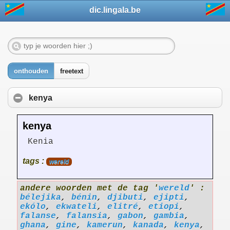
dic.lingala.be
onthouden
freetext
kenya
kenya
Kenia
tags :
wereld
andere woorden met de tag '
wereld
' :
bélejika
,
bénin
,
djibuti
,
ejipti
,
ekólo
,
ekwateli
,
elitré
,
etiopi
,
falanse
,
falansia
,
gabon
,
gambia
,
ghana
,
gine
,
kamerun
,
kanada
,
kenya
,