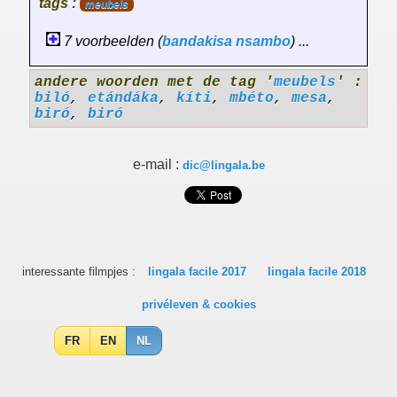
tags :
meubels
7 voorbeelden (
bandakisa
nsambo
) ...
andere woorden met de tag '
meubels
' :
biló
,
etándáka
,
kíti
,
mbéto
,
mesa
,
biró
,
biró
e-mail :
dic@lingala.be
interessante filmpjes :
lingala facile 2017
lingala facile 2018
privéleven & cookies
FR
EN
NL