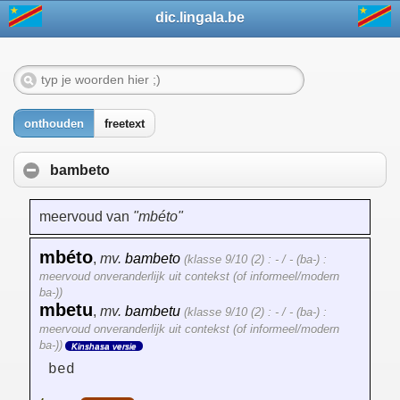
dic.lingala.be
onthouden
freetext
bambeto
meervoud van
"mbéto"
mbéto
,
mv.
bambeto
(klasse 9/10 (2) : - / - (ba-) :
meervoud onveranderlijk uit contekst (of informeel/modern
ba-))
mbetu
,
mv.
bambetu
(klasse 9/10 (2) : - / - (ba-) :
meervoud onveranderlijk uit contekst (of informeel/modern
ba-))
Kinshasa versie
bed