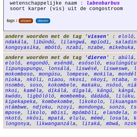
wetenschappelijke naam :
labeobarbus
soort karper (vis) uit de congostroom
tags :
vissen
dieren
andere woorden met de tag '
vissen
' :
eloló
ndakála
,
libúndú
,
lilangwá
,
mpíodi
,
saladin
kongoyasika
,
mbótó
,
nzabí
,
nzabe
,
mikebuka
andere woorden met de tag '
dieren
' :
abúlá
eloló
,
engondó
,
eséndé
,
esósoló
,
esulúngútu
lipungupungu
,
lonsálá
,
liswésé
,
lisweswe
,
l
mokomboso
,
mongúsu
,
lompese
,
mokila
,
mondél
nioka
,
nkóli
,
niaou
,
nkosi
,
nkoyi
,
ntaba
,
n
nsombo
,
soso
,
kokombele
,
makaku
,
nsósó
,
niá
nkoi
,
kaméla
,
díkálá
,
dígalá
,
kángú
,
kángá
kwódo
,
ligbólóló
,
mombemba
,
dádádá
,
lilúku
kipekapeka
,
kombekombe
,
likokolo
,
likuangan
ntámbwe
,
ndjoku
,
nzoyi
,
mondonga
,
sonzo
,
ts
mpose
,
likolo
,
mbisi
,
mpómbóli
,
elandela
,
n
nkotó
,
nkósi
,
mpatá
,
elulu
,
mémé
,
losala
,
k
longonya
,
likwanganzála
,
litaká
,
mbwá
,
nzok