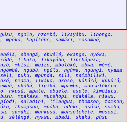
ngúsu
,
ngolo
,
nzombó
,
likayábu
,
libongo
,
n
,
mpóka
,
kapíténe
,
samáki
,
mosombó
,
,
ebélá
,
ebengá
,
ebwélé
,
ekange
,
nyóka
,
óródó
,
likaku
,
likayábo
,
lipekápeka
,
ínzó
,
mbisi
,
mbizo
,
mbólókó
,
mbwá
,
mémé
,
,
ngómbé
,
ngubú
,
ngúlu
,
ngúma
,
ngungi
,
nyama
,
eseli
,
puku
,
mpúnda
,
sili
,
nsímbiliki
,
dokó
,
niama
,
likáko
,
nkoso
,
kúkúrú
,
kúkúlú
,
gembú
,
nkóbá
,
lipiká
,
mpambo
,
monselékéta
,
go
,
nkusú
,
mpate
,
ebuele
,
esele
,
kimpiatu
,
mbusu
,
mpakása
,
mutshopi
,
ndakála
,
niawu
,
mpíodi
,
saladini
,
lilangua
,
thomson
,
tomson
,
póko
,
thompson
,
mpóka
,
ndeke
,
nsósó
,
sombo
,
ása
,
samáki
,
monkusú
,
monselekete
,
mosopi
,
aú
,
séléngé
,
nyawu
,
mbadi
,
shakú
,
púsu