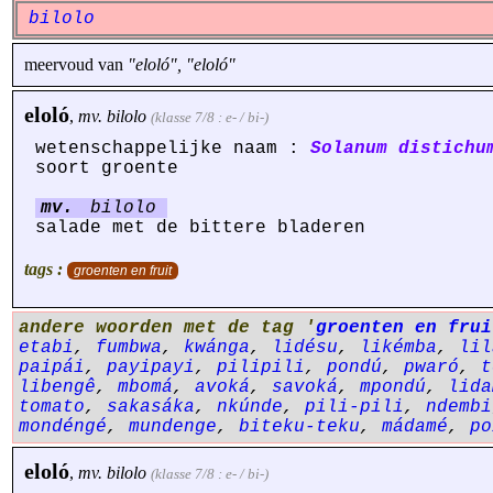
bilolo
meervoud van
"eloló", "eloló"
eloló
,
mv.
bilolo
(klasse 7/8 : e- / bi-)
wetenschappelijke naam :
Solanum distichu
soort groente
mv.
bilolo
salade met de bittere bladeren
tags :
groenten en fruit
andere woorden met de tag '
groenten en frui
etabi
,
fumbwa
,
kwánga
,
lidésu
,
likémba
,
lil
paipái
,
payipayi
,
pilipili
,
pondú
,
pwaró
,
t
libengê
,
mbomá
,
avoká
,
savoká
,
mpondú
,
lida
tomato
,
sakasáka
,
nkúnde
,
pili-pili
,
ndembi
mondéngé
,
mundenge
,
biteku-teku
,
mádamé
,
po
eloló
,
mv.
bilolo
(klasse 7/8 : e- / bi-)