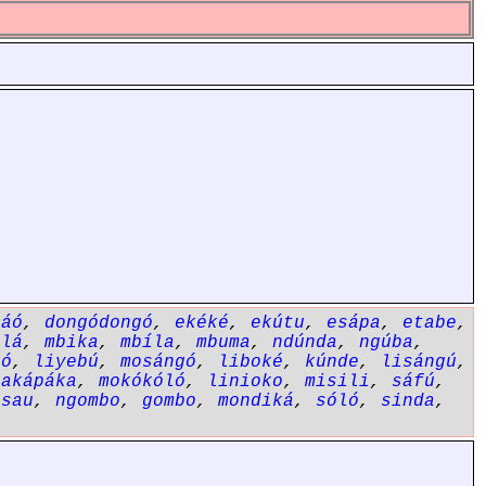
sáó
,
dongódongó
,
ekéké
,
ekútu
,
esápa
,
etabe
,
álá
,
mbika
,
mbíla
,
mbuma
,
ndúnda
,
ngúba
,
bó
,
liyebú
,
mosángó
,
liboké
,
kúnde
,
lisángú
,
pakápáka
,
mokókóló
,
linioko
,
misili
,
sáfú
,
nsau
,
ngombo
,
gombo
,
mondiká
,
sóló
,
sinda
,