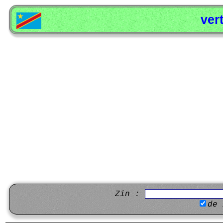
ver
Zin :
de 