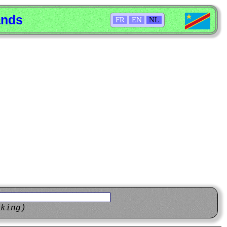
ands
FR
EN
NL
eking)