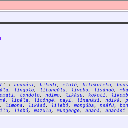
m
t
' :
ananási
,
bikedi
,
eloló
,
bitekuteku
,
bon
ála
,
lingolo
,
litungúlu
,
liyebo
,
lisángó
,
mb
omati
,
tondolo
,
ndímo
,
likásu
,
kokotí
,
likom
mé
,
lipéla
,
litóngé
,
payi
,
linanási
,
ndiká
,
,
limona
,
likásó
,
lilebó
,
mongúba
,
nsáfú
,
bo
ilu
,
liebú
,
mazulu
,
mungenge
,
ananá
,
ananási