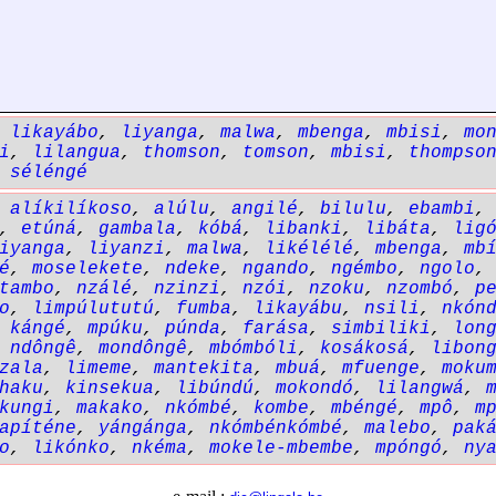
,
likayábo
,
liyanga
,
malwa
,
mbenga
,
mbisi
,
mo
i
,
lilangua
,
thomson
,
tomson
,
mbisi
,
thompso
,
séléngé
,
alíkilíkoso
,
alúlu
,
angilé
,
bilulu
,
ebambi
,
etúná
,
gambala
,
kóbá
,
libanki
,
libáta
,
lig
iyanga
,
liyanzi
,
malwa
,
likélélé
,
mbenga
,
mb
é
,
moselekete
,
ndeke
,
ngando
,
ngémbo
,
ngolo
tambo
,
nzálé
,
nzinzi
,
nzói
,
nzoku
,
nzombó
,
p
o
,
limpúlututú
,
fumba
,
likayábu
,
nsili
,
nkón
,
kángé
,
mpúku
,
púnda
,
farása
,
simbiliki
,
lon
,
ndôngê
,
mondôngê
,
mbómbóli
,
kosákosá
,
libon
zala
,
limeme
,
mantekita
,
mbuá
,
mfuenge
,
moku
haku
,
kinsekua
,
libúndú
,
mokondó
,
lilangwá
,
kungi
,
makako
,
nkómbé
,
kombe
,
mbéngé
,
mpô
,
m
apíténe
,
yángánga
,
nkómbénkómbé
,
malebo
,
pak
o
,
likónko
,
nkéma
,
mokele-mbembe
,
mpóngó
,
ny