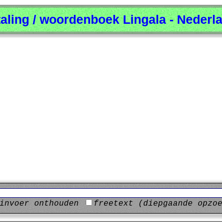
taling / woordenboek Lingala - Nederl
invoer onthouden
freetext (diepgaande opzo