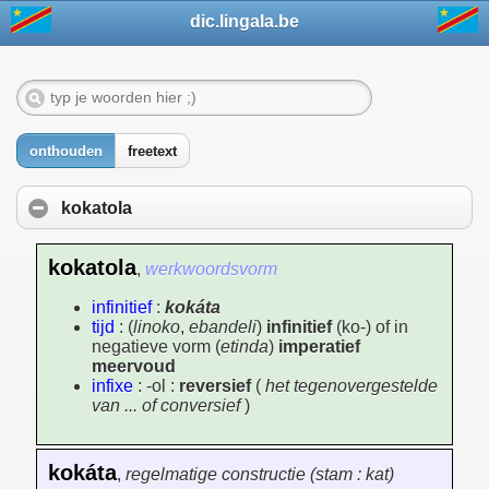
dic.lingala.be
onthouden
freetext
kokatola
kokatola
,
werkwoordsvorm
infinitief
:
kokáta
tijd
: (
linoko
,
ebandeli
)
infinitief
(ko-) of in
negatieve vorm (
etinda
)
imperatief
meervoud
infixe
: -ol :
reversief
(
het tegenovergestelde
van ... of conversief
)
kokáta
,
regelmatige constructie (stam : kat)