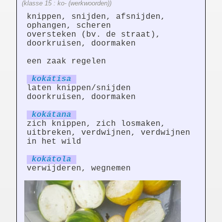
(klasse 15 : ko- (werkwoorden))
knippen, snijden, afsnijden,
ophangen, scheren
oversteken (bv. de straat),
doorkruisen, doormaken
een zaak regelen
kokát
is
a
laten knippen/snijden
doorkruisen, doormaken
kokát
an
a
zich knippen, zich losmaken,
uitbreken, verdwijnen, verdwijnen
in het wild
kokát
ol
a
verwijderen, wegnemen