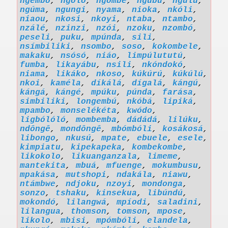
ngémbo
,
ngolo
,
ngómbé
,
ngubú
,
ngúlu
,
ngúma
,
ngungi
,
nyama
,
nioka
,
nkóli
,
niaou
,
nkosi
,
nkoyi
,
ntaba
,
ntambo
,
nzálé
,
nzinzi
,
nzói
,
nzoku
,
nzombó
,
peseli
,
puku
,
mpúnda
,
sili
,
nsímbiliki
,
nsombo
,
soso
,
kokombele
,
makaku
,
nsósó
,
niáo
,
limpúlututú
,
fumba
,
likayábu
,
nsili
,
nkóndokó
,
niama
,
likáko
,
nkoso
,
kúkúrú
,
kúkúlú
,
nkoi
,
kaméla
,
díkálá
,
dígalá
,
kángú
,
kángá
,
kángé
,
mpúku
,
púnda
,
farása
,
simbiliki
,
longembú
,
nkóbá
,
lipiká
,
mpambo
,
monselékéta
,
kwódo
,
ligbólóló
,
mombemba
,
dádádá
,
lilúku
,
ndôngê
,
mondôngê
,
mbómbóli
,
kosákosá
,
libongo
,
nkusú
,
mpate
,
ebuele
,
esele
,
kimpiatu
,
kipekapeka
,
kombekombe
,
likokolo
,
likuanganzala
,
limeme
,
mantekita
,
mbuá
,
mfuenge
,
mokumbusu
,
mpakása
,
mutshopi
,
ndakála
,
niawu
,
ntámbwe
,
ndjoku
,
nzoyi
,
mondonga
,
sonzo
,
tshaku
,
kinsekua
,
libúndú
,
mokondó
,
lilangwá
,
mpíodi
,
saladini
,
lilangua
,
thomson
,
tomson
,
mpose
,
likolo
,
mbisi
,
mpómbóli
,
elandela
,