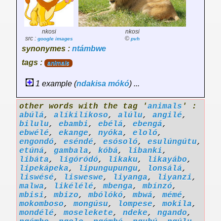
nkosi
nkosi
src :
©
google images
pvh
synonymes :
ntámbwe
tags :
animals
1 example (
ndakisa
mókó
) ...
other words with the tag '
animals
' :
abúlá
,
alíkilíkoso
,
alúlu
,
angilé
,
bilulu
,
ebambi
,
ebélá
,
ebengá
,
ebwélé
,
ekange
,
nyóka
,
eloló
,
engondó
,
eséndé
,
esósoló
,
esulúngútu
,
etúná
,
gambala
,
kóbá
,
libanki
,
libáta
,
ligóródó
,
likaku
,
likayábo
,
lipekápeka
,
lipungupungu
,
lonsálá
,
liswésé
,
lisweswe
,
liyanga
,
liyanzi
,
malwa
,
likélélé
,
mbenga
,
mbínzó
,
mbisi
,
mbizo
,
mbólókó
,
mbwá
,
mémé
,
mokomboso
,
mongúsu
,
lompese
,
mokila
,
mondélé
,
moselekete
,
ndeke
,
ngando
,