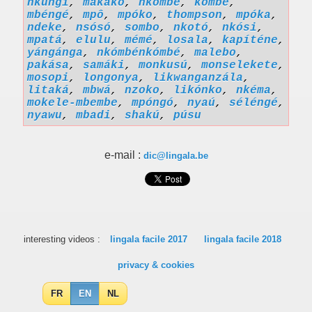
nkungi
,
makako
,
nkómbé
,
kombe
,
mbéngé
,
mpô
,
mpóko
,
thompson
,
mpóka
,
ndeke
,
nsósó
,
sombo
,
nkotó
,
nkósi
,
mpatá
,
elulu
,
mémé
,
losala
,
kapíténe
,
yángánga
,
nkómbénkómbé
,
malebo
,
pakása
,
samáki
,
monkusú
,
monselekete
,
mosopi
,
longonya
,
likwanganzála
,
litaká
,
mbwá
,
nzoko
,
likónko
,
nkéma
,
mokele-mbembe
,
mpóngó
,
nyaú
,
séléngé
,
nyawu
,
mbadi
,
shakú
,
púsu
e-mail :
dic@lingala.be
interesting videos :
lingala facile 2017
lingala facile 2018
privacy & cookies
FR
EN
NL