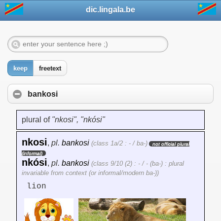
dic.lingala.be
keep
freetext
bankosi
plural of
"nkosi", "nkósi"
nkosi
,
pl.
bankosi
(class 1a/2 : - / ba-)
not official plural
(informal)
nkósi
,
pl.
bankosi
(class 9/10 (2) : - / - (ba-) : plural
invariable from context (or informal/modern ba-))
lion