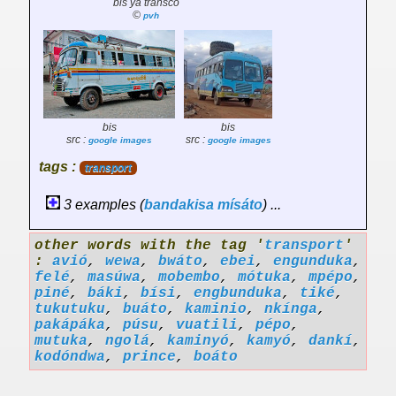
bis ya transco
©
pvh
bis
bis
src :
src :
google images
google images
tags :
transport
3 examples (
bandakisa
mísáto
) ...
other words with the tag '
transport
'
:
avió
,
wewa
,
bwáto
,
ebei
,
engunduka
,
felé
,
masúwa
,
mobembo
,
mótuka
,
mpépo
,
piné
,
báki
,
bísi
,
engbunduka
,
tiké
,
tukutuku
,
buáto
,
kaminio
,
nkínga
,
pakápáka
,
púsu
,
vuatili
,
pépo
,
mutuka
,
ngolá
,
kaminyó
,
kamyó
,
dankí
,
kodóndwa
,
prince
,
boáto