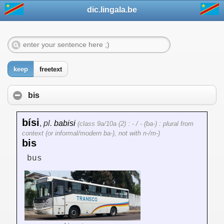
dic.lingala.be
keep
freetext
bis
bísi
,
pl.
babisi
(class 9a/10a (2) : - / - (ba-) : plural from
context (or informal/modern ba-), not with n-/m-)
bis
bus