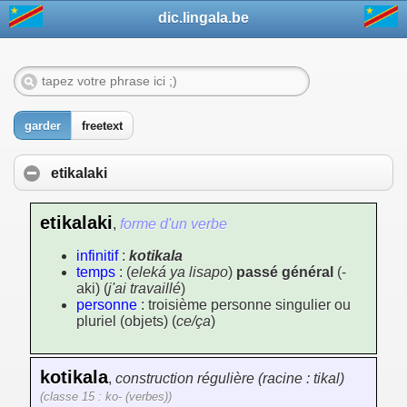
dic.lingala.be
garder
freetext
etikalaki
etikalaki
,
forme d'un verbe
infinitif
:
kotikala
temps
: (
eleká ya lisapo
)
passé général
(-
aki) (
j'ai travaillé
)
personne
: troisième personne singulier ou
pluriel (objets) (
ce/ça
)
kotikala
,
construction régulière (racine : tikal)
(classe 15 : ko- (verbes))