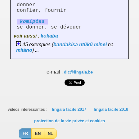
donner
confier, fournir
ko
mi
pésa
se donner, se dévouer
voir aussi :
kokaba
45 exemples (
bandakisa
ntúkú
mínei
na
mítáno
) ...
e-mail :
dic@lingala.be
vidéos intéressantes :
lingala facile 2017
lingala facile 2018
protection de la vie privée et cookies
FR
EN
NL