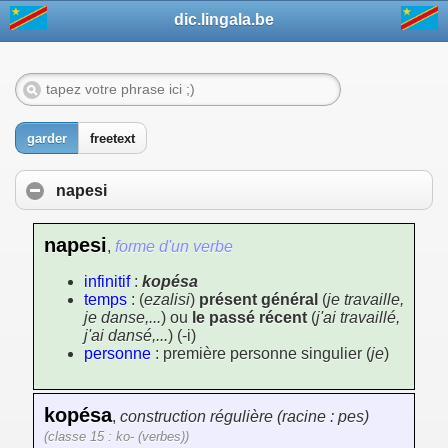
dic.lingala.be
garder
freetext
napesi
napesi
,
forme d'un verbe
infinitif
:
kopésa
temps
: (
ezalisi
)
présent général
(
je travaille,
je danse,...
) ou
le passé récent
(
j'ai travaillé,
j'ai dansé,...
) (-i)
personne
: première personne singulier (
je
)
kopésa
,
construction régulière (racine : pes)
(classe 15 : ko- (verbes))