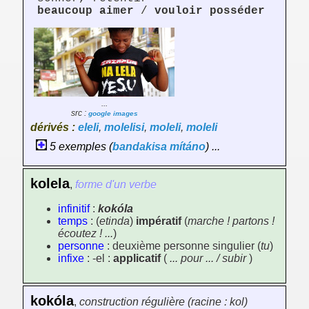
beaucoup aimer
/
vouloir posséder
...
src :
google images
dérivés :
eleli
,
molelisi
,
moleli
,
moleli
5 exemples (
bandakisa
mítáno
) ...
kolela
,
forme d'un verbe
infinitif
:
kokóla
temps
: (
etinda
)
impératif
(
marche ! partons !
écoutez ! ...
)
personne
: deuxième personne singulier (
tu
)
infixe
: -el :
applicatif
(
... pour ... / subir
)
kokóla
,
construction régulière (racine : kol)