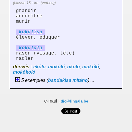
(classe 15 : ko- (verbes))
grandir
accroitre
murir
kokól
is
a
élever, éduquer
kokól
ol
a
raser (visage, tête)
racler
dérivés :
ekólo
,
mokóló
,
nkolo
,
mokóló
,
mokókóló
5 exemples (
bandakisa
mítáno
) ...
e-mail :
dic@lingala.be