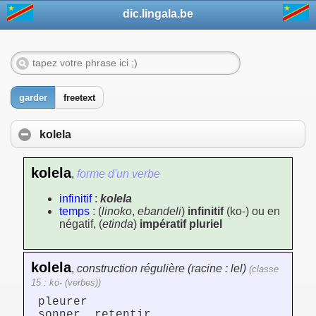
dic.lingala.be
garder
freetext
kolela
kolela
,
forme d'un verbe
infinitif
:
kolela
temps
: (
linoko
,
ebandeli
)
infinitif
(ko-) ou en
négatif, (
etinda
)
impératif pluriel
kolela
,
construction régulière (racine : lel)
(classe
15 : ko- (verbes))
pleurer
sonner, retentir