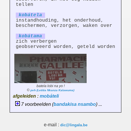
tellen
kobát
el
a
instandhouding, het onderhoud,
beschermen, verzorgen, waken over
kobát
am
a
zich verbergen
geobserveerd worden, geteld worden
batela lobi na yo !
©
pvh (Letitia Nkanza Kalawuma)
afgeleiden :
mobáteli
7 voorbeelden (
bandakisa
nsambo
) ...
e-mail :
dic@lingala.be