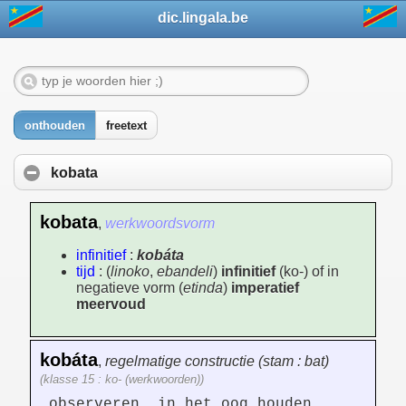
dic.lingala.be
onthouden
freetext
kobata
kobata
,
werkwoordsvorm
infinitief
:
kobáta
tijd
: (
linoko
,
ebandeli
)
infinitief
(ko-) of in
negatieve vorm (
etinda
)
imperatief
meervoud
kobáta
,
regelmatige constructie (stam : bat)
(klasse 15 : ko- (werkwoorden))
observeren, in het oog houden