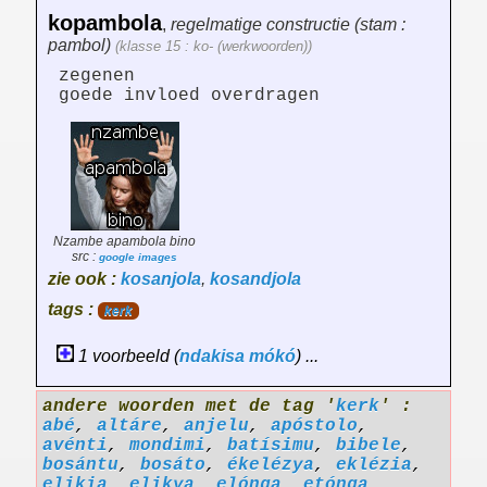
kopambola
,
regelmatige constructie (stam :
pambol)
(klasse 15 : ko- (werkwoorden))
zegenen
goede invloed overdragen
Nzambe apambola bino
src :
google images
zie ook :
kosanjola
,
kosandjola
tags :
kerk
1 voorbeeld (
ndakisa
mókó
) ...
andere woorden met de tag '
kerk
' :
abé
,
altáre
,
anjelu
,
apóstolo
,
avénti
,
mondimi
,
batísimu
,
bibele
,
bosántu
,
bosáto
,
ékelézya
,
eklézia
,
elikia
,
elikya
,
elónga
,
etónga
,