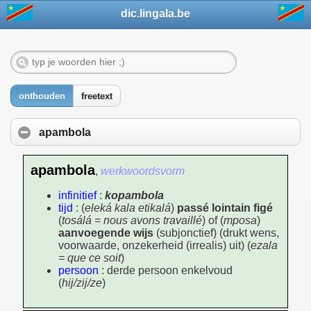
dic.lingala.be
onthouden
freetext
apambola
apambola
,
werkwoordsvorm
infinitief
:
kopambola
tijd
: (
eleká kala etikalá
)
passé lointain figé
(
tosálá = nous avons travaillé
) of (
mposa
)
aanvoegende wijs
(subjonctief) (drukt wens,
voorwaarde, onzekerheid (irrealis) uit) (
ezala
= que ce soit
)
persoon
: derde persoon enkelvoud
(
hij/zij/ze
)