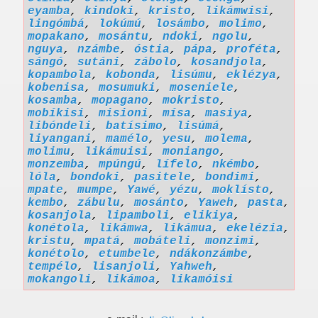
eyamba
,
kindoki
,
kristo
,
likámwisi
,
lingómbá
,
lokúmú
,
losámbo
,
molimo
,
mopakano
,
mosántu
,
ndoki
,
ngolu
,
nguya
,
nzámbe
,
óstia
,
pápa
,
proféta
,
sángó
,
sutáni
,
zábolo
,
kosandjola
,
kopambola
,
kobonda
,
lisúmu
,
eklézya
,
kobenisa
,
mosumuki
,
moseniele
,
kosamba
,
mopagano
,
mokristo
,
mobíkisi
,
misioni
,
mísa
,
masiya
,
libóndeli
,
batísimo
,
lisúmá
,
liyangani
,
mamélo
,
yesu
,
molema
,
molimu
,
likámuisi
,
moniango
,
monzemba
,
mpúngú
,
lífelo
,
nkémbo
,
lóla
,
bondoki
,
pasitele
,
bondimi
,
mpate
,
mumpe
,
Yawé
,
yézu
,
moklísto
,
kembo
,
zábulu
,
mosánto
,
Yaweh
,
pasta
,
kosanjola
,
lipamboli
,
elikiya
,
konétola
,
likámwa
,
likámua
,
ekelézia
,
kristu
,
mpatá
,
mobáteli
,
monzimi
,
konétolo
,
etumbele
,
ndákonzámbe
,
tempélo
,
lisanjoli
,
Yahweh
,
mokangoli
,
likámoa
,
likamóisi