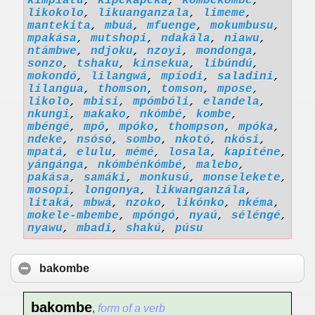
kimpiatu
,
kipekapeka
,
kombekombe
,
likokolo
,
likuanganzala
,
limeme
,
mantekita
,
mbuá
,
mfuenge
,
mokumbusu
,
mpakása
,
mutshopi
,
ndakála
,
niawu
,
ntámbwe
,
ndjoku
,
nzoyi
,
mondonga
,
sonzo
,
tshaku
,
kinsekua
,
libúndú
,
mokondó
,
lilangwá
,
mpíodi
,
saladini
,
lilangua
,
thomson
,
tomson
,
mpose
,
likolo
,
mbisi
,
mpómbóli
,
elandela
,
nkungi
,
makako
,
nkómbé
,
kombe
,
mbéngé
,
mpô
,
mpóko
,
thompson
,
mpóka
,
ndeke
,
nsósó
,
sombo
,
nkotó
,
nkósi
,
mpatá
,
elulu
,
mémé
,
losala
,
kapíténe
,
yángánga
,
nkómbénkómbé
,
malebo
,
pakása
,
samáki
,
monkusú
,
monselekete
,
mosopi
,
longonya
,
likwanganzála
,
litaká
,
mbwá
,
nzoko
,
likónko
,
nkéma
,
mokele-mbembe
,
mpóngó
,
nyaú
,
séléngé
,
nyawu
,
mbadi
,
shakú
,
púsu
bakombe
bakombe
,
form of a verb