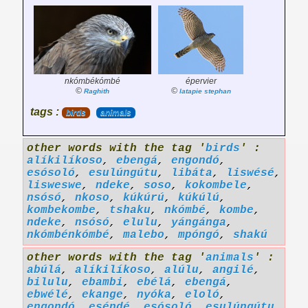
nkómbékómbé
épervier
©
©
Raghith
latapie stephan
tags :
birds
animals
other words with the tag '
birds
' :
alíkilíkoso
,
ebengá
,
engondó
,
esósoló
,
esulúngútu
,
libáta
,
liswésé
,
lisweswe
,
ndeke
,
soso
,
kokombele
,
nsósó
,
nkoso
,
kúkúrú
,
kúkúlú
,
kombekombe
,
tshaku
,
nkómbé
,
kombe
,
ndeke
,
nsósó
,
elulu
,
yángánga
,
nkómbénkómbé
,
malebo
,
mpóngó
,
shakú
other words with the tag '
animals
' :
abúlá
,
alíkilíkoso
,
alúlu
,
angilé
,
bilulu
,
ebambi
,
ebélá
,
ebengá
,
ebwélé
,
ekange
,
nyóka
,
eloló
,
engondó
,
eséndé
,
esósoló
,
esulúngútu
,