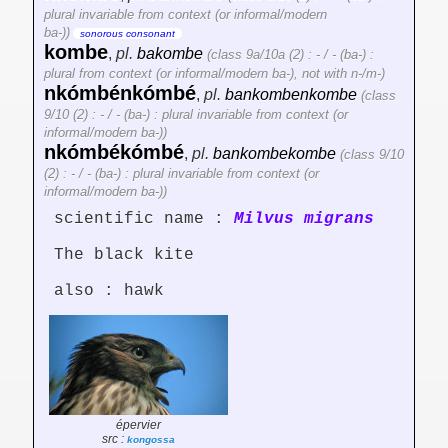
plural invariable from context (or informal/modern
ba-))
sonorous consonant
kombe
,
pl.
bakombe
(class 9a/10a (2) : - / - (ba-) :
plural from context (or informal/modern ba-), not with n-/m-)
nkómbénkómbé
,
pl.
bankombenkombe
(class
9/10 (2) : - / - (ba-) : plural invariable from context (or
informal/modern ba-))
nkómbékómbé
,
pl.
bankombekombe
(class 9/10
(2) : - / - (ba-) : plural invariable from context (or
informal/modern ba-))
scientific name :
Milvus migrans
The black kite
also : hawk
épervier
src :
kongossa