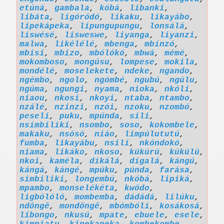
etúná
,
gambala
,
kóbá
,
libanki
,
libáta
,
ligóródó
,
likaku
,
likayábo
,
lipekápeka
,
lipungupungu
,
lonsálá
,
liswésé
,
lisweswe
,
liyanga
,
liyanzi
,
malwa
,
likélélé
,
mbenga
,
mbínzó
,
mbisi
,
mbizo
,
mbólókó
,
mbwá
,
mémé
,
mokomboso
,
mongúsu
,
lompese
,
mokila
,
mondélé
,
moselekete
,
ndeke
,
ngando
,
ngémbo
,
ngolo
,
ngómbé
,
ngubú
,
ngúlu
,
ngúma
,
ngungi
,
nyama
,
nioka
,
nkóli
,
niaou
,
nkosi
,
nkoyi
,
ntaba
,
ntambo
,
nzálé
,
nzinzi
,
nzói
,
nzoku
,
nzombó
,
peseli
,
puku
,
mpúnda
,
sili
,
nsímbiliki
,
nsombo
,
soso
,
kokombele
,
makaku
,
nsósó
,
niáo
,
limpúlututú
,
fumba
,
likayábu
,
nsili
,
nkóndokó
,
niama
,
likáko
,
nkoso
,
kúkúrú
,
kúkúlú
,
nkoi
,
kaméla
,
díkálá
,
dígalá
,
kángú
,
kángá
,
kángé
,
mpúku
,
púnda
,
farása
,
simbiliki
,
longembú
,
nkóbá
,
lipiká
,
mpambo
,
monselékéta
,
kwódo
,
ligbólóló
,
mombemba
,
dádádá
,
lilúku
,
ndôngê
,
mondôngê
,
mbómbóli
,
kosákosá
,
libongo
,
nkusú
,
mpate
,
ebuele
,
esele
,