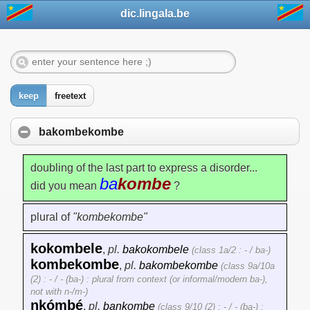
dic.lingala.be
keep
freetext
bakombekombe
doubling of the last part to express a disorder...
ba
kombe
did you mean
?
plural of
"kombekombe"
kokombele
,
pl.
bakokombele
(class 1a/2 : - / ba-)
kombekombe
,
pl.
bakombekombe
(class 9a/10a
(2) : - / - (ba-) : plural from context (or informal/modern ba-),
not with n-/m-)
nkómbé
,
pl.
bankombe
(class 9/10 (2) : - / - (ba-) :