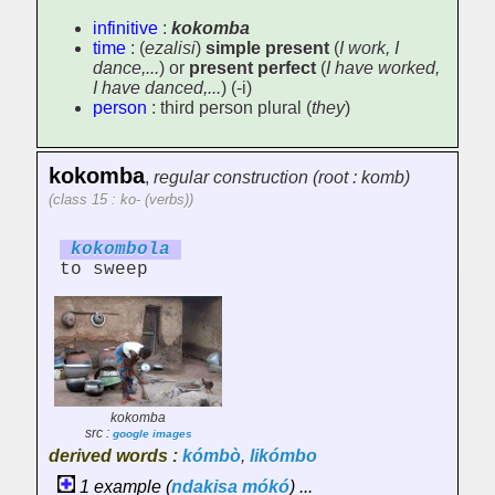
infinitive
:
kokomba
time
: (
ezalisi
)
simple present
(
I work, I
dance,...
) or
present perfect
(
I have worked,
I have danced,...
) (-i)
person
: third person plural (
they
)
kokomba
,
regular construction (root : komb)
(class 15 : ko- (verbs))
kokomb
ol
a
to sweep
kokomba
src :
google images
derived words :
kómbò
,
likómbo
1 example (
ndakisa
mókó
) ...