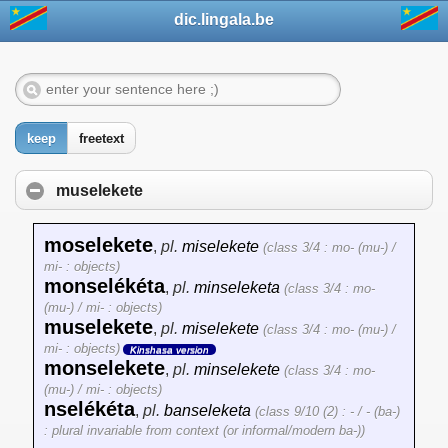
dic.lingala.be
keep
freetext
muselekete
moselekete
,
pl.
miselekete
(class 3/4 : mo- (mu-) /
mi- : objects)
monselékéta
,
pl.
minseleketa
(class 3/4 : mo-
(mu-) / mi- : objects)
muselekete
,
pl.
miselekete
(class 3/4 : mo- (mu-) /
mi- : objects)
Kinshasa version
monselekete
,
pl.
minselekete
(class 3/4 : mo-
(mu-) / mi- : objects)
nselékéta
,
pl.
banseleketa
(class 9/10 (2) : - / - (ba-)
: plural invariable from context (or informal/modern ba-))