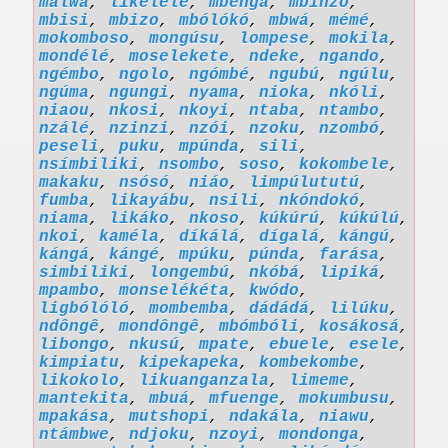
malwa
,
likélélé
,
mbenga
,
mbínzó
,
mbisi
,
mbizo
,
mbólókó
,
mbwá
,
mémé
,
mokomboso
,
mongúsu
,
lompese
,
mokila
,
mondélé
,
moselekete
,
ndeke
,
ngando
,
ngémbo
,
ngolo
,
ngómbé
,
ngubú
,
ngúlu
,
ngúma
,
ngungi
,
nyama
,
nioka
,
nkóli
,
niaou
,
nkosi
,
nkoyi
,
ntaba
,
ntambo
,
nzálé
,
nzinzi
,
nzói
,
nzoku
,
nzombó
,
peseli
,
puku
,
mpúnda
,
sili
,
nsímbiliki
,
nsombo
,
soso
,
kokombele
,
makaku
,
nsósó
,
niáo
,
limpúlututú
,
fumba
,
likayábu
,
nsili
,
nkóndokó
,
niama
,
likáko
,
nkoso
,
kúkúrú
,
kúkúlú
,
nkoi
,
kaméla
,
díkálá
,
dígalá
,
kángú
,
kángá
,
kángé
,
mpúku
,
púnda
,
farása
,
simbiliki
,
longembú
,
nkóbá
,
lipiká
,
mpambo
,
monselékéta
,
kwódo
,
ligbólóló
,
mombemba
,
dádádá
,
lilúku
,
ndôngê
,
mondôngê
,
mbómbóli
,
kosákosá
,
libongo
,
nkusú
,
mpate
,
ebuele
,
esele
,
kimpiatu
,
kipekapeka
,
kombekombe
,
likokolo
,
likuanganzala
,
limeme
,
mantekita
,
mbuá
,
mfuenge
,
mokumbusu
,
mpakása
,
mutshopi
,
ndakála
,
niawu
,
ntámbwe
,
ndjoku
,
nzoyi
,
mondonga
,