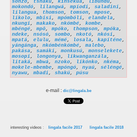
sonzo
,
tshaku
,
kinsekua
,
libúndú
,
mokondó
,
lilangwá
,
mpíodi
,
saladini
,
lilangua
,
thomson
,
tomson
,
mpose
,
likolo
,
mbisi
,
mpómbóli
,
elandela
,
nkungi
,
makako
,
nkómbé
,
kombe
,
mbéngé
,
mpô
,
mpóko
,
thompson
,
mpóka
,
ndeke
,
nsósó
,
sombo
,
nkotó
,
nkósi
,
mpatá
,
elulu
,
mémé
,
losala
,
kapíténe
,
yángánga
,
nkómbénkómbé
,
malebo
,
pakása
,
samáki
,
monkusú
,
monselekete
,
mosopi
,
longonya
,
likwanganzála
,
litaká
,
mbwá
,
nzoko
,
likónko
,
nkéma
,
mokele-mbembe
,
mpóngó
,
nyaú
,
séléngé
,
nyawu
,
mbadi
,
shakú
,
púsu
e-mail :
dic@lingala.be
interesting videos :
lingala facile 2017
lingala facile 2018