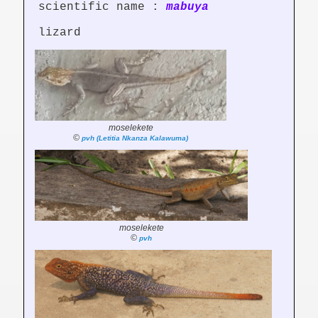
scientific name :
mabuya
lizard
moselekete
©
pvh (Letitia Nkanza Kalawuma)
moselekete
©
pvh