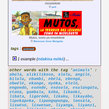
moselekete
©
pvh
Mutos, somo ya miselekete
©
Bienvenu Sene Mongaba
tags :
animals
1 example (
ndakisa
mókó
) ...
other words with the tag '
animals
' :
abúlá
,
alíkilíkoso
,
alúlu
,
angilé
,
bilulu
,
ebambi
,
ebélá
,
ebengá
,
ebwélé
,
ekange
,
nyóka
,
eloló
,
engondó
,
eséndé
,
esósoló
,
esulúngútu
,
etúná
,
gambala
,
kóbá
,
libanki
,
libáta
,
ligóródó
,
likaku
,
likayábo
,
lipekápeka
,
lipungupungu
,
lonsálá
,
liswésé
,
lisweswe
,
liyanga
,
liyanzi
,