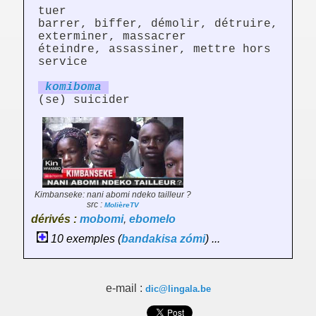
tuer
barrer, biffer, démolir, détruire,
exterminer, massacrer
éteindre, assassiner, mettre hors
service
ko
mi
boma
(se) suicider
Kimbanseke: nani abomi ndeko tailleur ?
src :
MolièreTV
dérivés :
mobomi
,
ebomelo
10 exemples (
bandakisa
zómi
) ...
e-mail :
dic@lingala.be