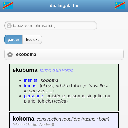
dic.lingala.be
garder
freetext
ekoboma
ekoboma
,
forme d'un verbe
infinitif
:
koboma
temps
: (
ekoya, ndaka
)
futur
(
je travaillerai,
tu danseras,...
)
personne
: troisième personne singulier ou
pluriel (objets) (
ce/ça
)
koboma
,
construction régulière (racine : bom)
(classe 15 : ko- (verbes))