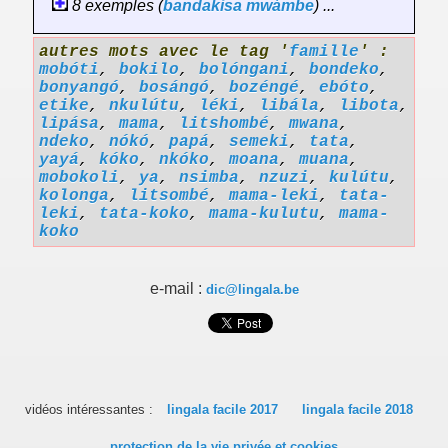
8 exemples (
bandakisa
mwámbe
) ...
autres mots avec le tag '
famille
' :
mobóti
,
bokilo
,
bolóngani
,
bondeko
,
bonyangó
,
bosángó
,
bozéngé
,
ebóto
,
etike
,
nkulútu
,
léki
,
libála
,
libota
,
lipása
,
mama
,
litshombé
,
mwana
,
ndeko
,
nókó
,
papá
,
semeki
,
tata
,
yayá
,
kóko
,
nkóko
,
moana
,
muana
,
mobokoli
,
ya
,
nsimba
,
nzuzi
,
kulútu
,
kolonga
,
litsombé
,
mama-leki
,
tata-
leki
,
tata-koko
,
mama-kulutu
,
mama-
koko
e-mail :
dic@lingala.be
vidéos intéressantes :
lingala facile 2017
lingala facile 2018
protection de la vie privée et cookies