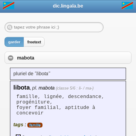
dic.lingala.be
garder
freetext
mabota
pluriel de
"libota"
libota
,
pl.
mabota
(classe 5/6 : li- / ma-)
famille, lignée, descendance,
progéniture,
foyer familial, aptitude à
concevoir
tags :
famille