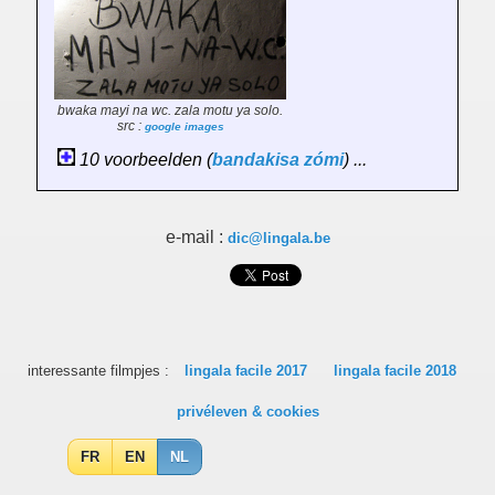
bwaka mayi na wc. zala motu ya solo.
src :
google images
10 voorbeelden (
bandakisa
zómi
) ...
e-mail :
dic@lingala.be
interessante filmpjes :
lingala facile 2017
lingala facile 2018
privéleven & cookies
FR
EN
NL