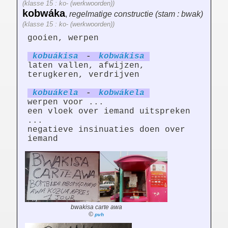
(klasse 15 : ko- (werkwoorden))
kobwáka
,
regelmatige constructie (stam : bwak)
(klasse 15 : ko- (werkwoorden))
gooien, werpen
kobuák
is
a
-
kobwák
is
a
laten vallen, afwijzen,
terugkeren, verdrijven
kobuák
el
a
-
kobwák
el
a
werpen voor ...
een vloek over iemand uitspreken
...
negatieve insinuaties doen over
iemand
bwakisa carte awa
©
pvh