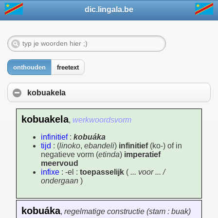
dic.lingala.be
onthouden
freetext
kobuakela
kobuakela
,
werkwoordsvorm
infinitief
:
kobuáka
tijd
: (
linoko
,
ebandeli
)
infinitief
(ko-) of in
negatieve vorm (
etinda
)
imperatief
meervoud
infixe
: -el :
toepasselijk
(
... voor ... /
ondergaan
)
kobuáka
,
regelmatige constructie (stam : buak)