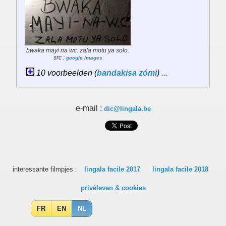
bwaka mayi na wc. zala motu ya solo.
src :
google images
10 voorbeelden (
bandakisa
zómi
) ...
e-mail :
dic@lingala.be
interessante filmpjes :
lingala facile 2017
lingala facile 2018
privéleven & cookies
FR
EN
NL