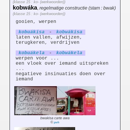
(klasse 15 : ko- (werkwoorden))
kobwáka
,
regelmatige constructie (stam : bwak)
(klasse 15 : ko- (werkwoorden))
gooien, werpen
kobuák
is
a
-
kobwák
is
a
laten vallen, afwijzen,
terugkeren, verdrijven
kobuák
el
a
-
kobwák
el
a
werpen voor ...
een vloek over iemand uitspreken
...
negatieve insinuaties doen over
iemand
bwakisa carte awa
©
pvh