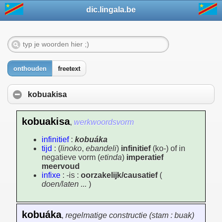
dic.lingala.be
onthouden
freetext
kobuakisa
kobuakisa
,
werkwoordsvorm
infinitief
:
kobuáka
tijd
: (
linoko
,
ebandeli
)
infinitief
(ko-) of in
negatieve vorm (
etinda
)
imperatief
meervoud
infixe
: -is :
oorzakelijk/causatief
(
doen/laten ...
)
kobuáka
,
regelmatige constructie (stam : buak)