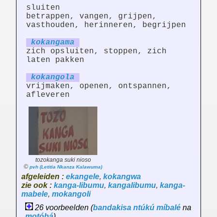
sluiten
betrappen, vangen, grijpen,
vasthouden, herinneren, begrijpen
kokang
am
a
zich opsluiten, stoppen, zich
laten pakken
kokang
ol
a
vrijmaken, openen, ontspannen,
afleveren
tozokanga suki nioso
©
pvh (Letitia Nkanza Kalawuma)
afgeleiden :
ekangele
,
kokangwa
zie ook :
kanga-libumu
,
kangalibumu
,
kanga-
mabele
,
mokangoli
26 voorbeelden (
bandakisa
ntúkú
míbalé
na
motóbá
) ...