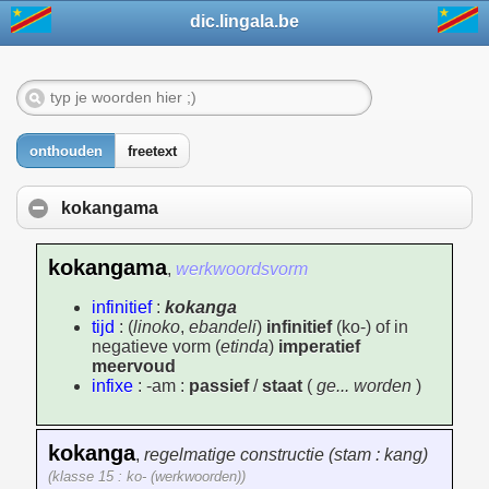
dic.lingala.be
onthouden
freetext
kokangama
kokangama
,
werkwoordsvorm
infinitief
:
kokanga
tijd
: (
linoko
,
ebandeli
)
infinitief
(ko-) of in
negatieve vorm (
etinda
)
imperatief
meervoud
infixe
: -am :
passief
/
staat
(
ge... worden
)
kokanga
,
regelmatige constructie (stam : kang)
(klasse 15 : ko- (werkwoorden))