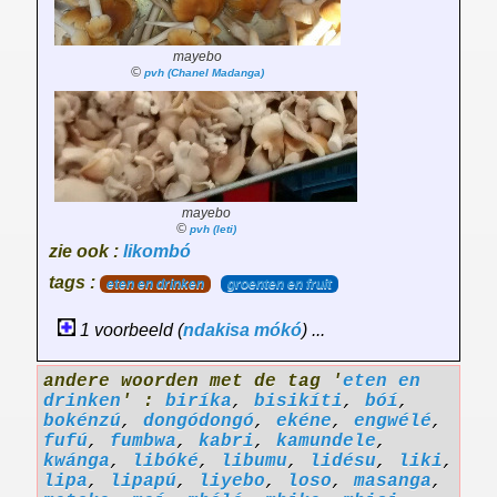
mayebo
©
pvh (Chanel Madanga)
mayebo
©
pvh (leti)
zie ook :
likombó
tags :
eten en drinken
groenten en fruit
1 voorbeeld (
ndakisa
mókó
) ...
andere woorden met de tag '
eten en
drinken
' :
biríka
,
bisikíti
,
bóí
,
bokénzú
,
dongódongó
,
ekéne
,
engwélé
,
fufú
,
fumbwa
,
kabri
,
kamundele
,
kwánga
,
libóké
,
libumu
,
lidésu
,
liki
,
lipa
,
lipapú
,
liyebo
,
loso
,
masanga
,