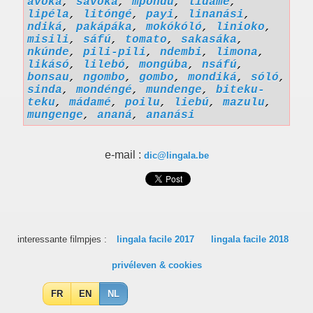
avoká
,
savoká
,
mpondú
,
lidamé
,
lipéla
,
litóngé
,
payi
,
linanási
,
ndiká
,
pakápáka
,
mokókóló
,
linioko
,
misili
,
sáfú
,
tomato
,
sakasáka
,
nkúnde
,
pili-pili
,
ndembi
,
limona
,
likásó
,
lilebó
,
mongúba
,
nsáfú
,
bonsau
,
ngombo
,
gombo
,
mondiká
,
sóló
,
sinda
,
mondéngé
,
mundenge
,
biteku-
teku
,
mádamé
,
poilu
,
liebú
,
mazulu
,
mungenge
,
ananá
,
ananási
e-mail :
dic@lingala.be
interessante filmpjes :
lingala facile 2017
lingala facile 2018
privéleven & cookies
FR
EN
NL