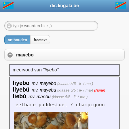
dic.lingala.be
onthouden
freetext
mayebo
meervoud van
"liyebo"
liyebo
,
mv.
mayebo
(klasse 5/6 : li- / ma-)
liyebú
,
mv.
mayebu
(klasse 5/6 : li- / ma-)
(None)
liebú
,
mv.
maebu
(klasse 5/6 : li- / ma-)
eetbare paddestoel / champignon