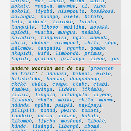
mateka
,
maí
,
mbálá
,
mbika
,
mbisi
,
mokate
,
mongwa
,
mwamba
,
ti
,
víno
,
sokolá
,
liyebú
,
niampoule
,
kosákosá
,
molangua
,
ndóngó
,
biele
,
bitoto
,
kafi
,
kikedi
,
linioko
,
lotoko
,
lunguila
,
likoso
,
mbilika
,
mosáká
,
mpíodi
,
muamba
,
mungua
,
nsámbá
,
saladini
,
tangawisi
,
ngai
,
mbenda
,
mbisi
,
nkúnde
,
niampoul
,
mbili
,
súpu
,
málemba
,
tangaúsi
,
ngombo
,
gombo
,
nkupidi
,
kafé
,
limbondó
,
primus
,
kupidi
,
gratana
,
gratanya
,
liebú
,
jus
andere woorden met de tag '
groenten
en fruit
' :
ananási
,
bikedi
,
eloló
,
bitekuteku
,
bonsáó
,
dongódongó
,
ekéké
,
ekútu
,
esápa
,
etabe
,
etabi
,
fumbwa
,
kwánga
,
lidésu
,
likémba
,
lilála
,
lingolo
,
litungúlu
,
liyebo
,
lisángó
,
mbálá
,
mbika
,
mbíla
,
mbuma
,
ndúnda
,
ngúba
,
paipái
,
payipayi
,
pilipili
,
pondú
,
pwaró
,
tomati
,
tondolo
,
ndímo
,
likásu
,
kokotí
,
likombó
,
liyebú
,
mosángó
,
liboké
,
kúnde
,
lisángú
,
libengê
,
mbomá
,