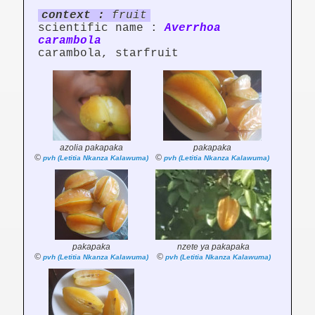
context :
fruit
scientific name :
Averrhoa
carambola
carambola, starfruit
azolia pakapaka
pakapaka
©
©
pvh (Letitia Nkanza Kalawuma)
pvh (Letitia Nkanza Kalawuma)
pakapaka
nzete ya pakapaka
©
©
pvh (Letitia Nkanza Kalawuma)
pvh (Letitia Nkanza Kalawuma)