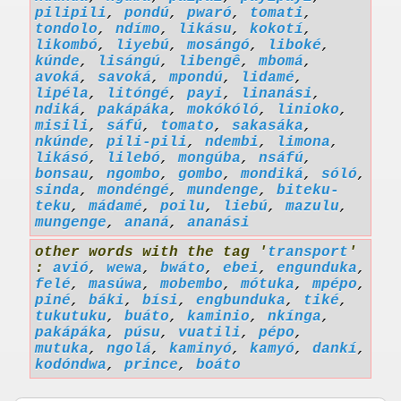
pilipili
,
pondú
,
pwaró
,
tomati
,
tondolo
,
ndímo
,
likásu
,
kokotí
,
likombó
,
liyebú
,
mosángó
,
liboké
,
kúnde
,
lisángú
,
libengê
,
mbomá
,
avoká
,
savoká
,
mpondú
,
lidamé
,
lipéla
,
litóngé
,
payi
,
linanási
,
ndiká
,
pakápáka
,
mokókóló
,
linioko
,
misili
,
sáfú
,
tomato
,
sakasáka
,
nkúnde
,
pili-pili
,
ndembi
,
limona
,
likásó
,
lilebó
,
mongúba
,
nsáfú
,
bonsau
,
ngombo
,
gombo
,
mondiká
,
sóló
,
sinda
,
mondéngé
,
mundenge
,
biteku-
teku
,
mádamé
,
poilu
,
liebú
,
mazulu
,
mungenge
,
ananá
,
ananási
other words with the tag '
transport
'
:
avió
,
wewa
,
bwáto
,
ebei
,
engunduka
,
felé
,
masúwa
,
mobembo
,
mótuka
,
mpépo
,
piné
,
báki
,
bísi
,
engbunduka
,
tiké
,
tukutuku
,
buáto
,
kaminio
,
nkínga
,
pakápáka
,
púsu
,
vuatili
,
pépo
,
mutuka
,
ngolá
,
kaminyó
,
kamyó
,
dankí
,
kodóndwa
,
prince
,
boáto