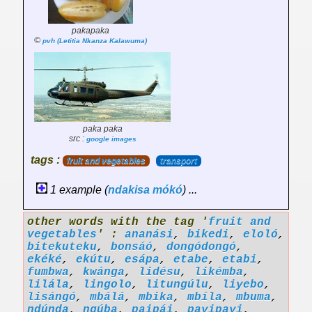
pakapaka
©
pvh (Letitia Nkanza Kalawuma)
paka paka
src :
google images
tags :
fruit and vegetables
transport
1 example (
ndakisa
mókó
) ...
other words with the tag '
fruit and
vegetables
' :
ananási
,
bikedi
,
eloló
,
bitekuteku
,
bonsáó
,
dongódongó
,
ekéké
,
ekútu
,
esápa
,
etabe
,
etabi
,
fumbwa
,
kwánga
,
lidésu
,
likémba
,
lilála
,
lingolo
,
litungúlu
,
liyebo
,
lisángó
,
mbálá
,
mbika
,
mbíla
,
mbuma
,
ndúnda
,
ngúba
,
paipái
,
payipayi
,