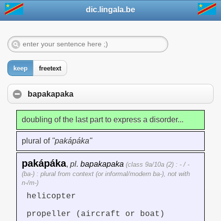
dic.lingala.be
keep
freetext
bapakapaka
doubling of the last part to express a disorder...
plural of
"pakápáka"
pakápáka
,
pl.
bapakapaka
(class 9a/10a (2) : - / -
(ba-) : plural from context (or informal/modern ba-), not with
n-/m-)
helicopter
propeller (aircraft or boat)