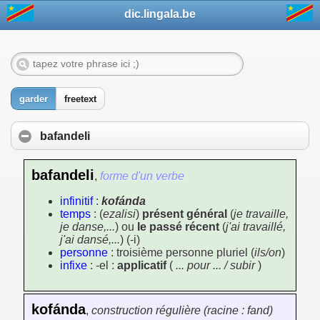
dic.lingala.be
garder
freetext
bafandeli
bafandeli
,
forme d'un verbe
infinitif
:
kofánda
temps
: (
ezalisi
)
présent général
(
je travaille,
je danse,...
) ou
le passé récent
(
j'ai travaillé,
j'ai dansé,...
) (-i)
personne
: troisième personne pluriel (
ils/on
)
infixe
: -el :
applicatif
(
... pour ... / subir
)
kofánda
,
construction régulière (racine : fand)