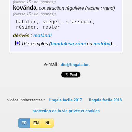
(classe 15 : ko- (verbes))
kovánda
,
construction régulière (racine : vand)
(classe 15 : ko- (verbes))
habiter, siéger, s’asseoir,
résider, rester
dérivés :
mofándi
16 exemples (
bandakisa
zómi
na
motóbá
) ...
e-mail :
dic@lingala.be
vidéos intéressantes :
lingala facile 2017
lingala facile 2018
protection de la vie privée et cookies
FR
EN
NL